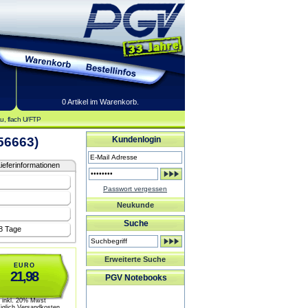
0 Artikel im Warenkorb.
u, flach U/FTP
56663)
Kundenlogin
ieferinformationen
Passwort vergessen
Neukunde
Suche
-8 Tage
Erweiterte Suche
EURO
21,98
PGV Notebooks
inkl. 20% Mwst
üglich Versandkosten