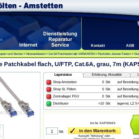
Kontakt
AGB
apter und Stecker
>
Netzwerkkabel
>
Cat 6A Patchkabel alle VARIANTEN
>
Flach/slim, diverse Farben
>
Gra
e Patchkabel flach, U/FTP, Cat.6A, grau, 7m (KAP
Lagerstatus
Erklärung, Aktualität
L
Shop Amstetten
0
Stk
auf Bestellung
Shop St. Pölten
0
Stk
auf Bestellung
Zentrallager PGV
0
Stk
auf Bestellung
Distributor
>10
Stk
lagernd, LZ 5
Art.Nr. KAP56663
Stk
Auswahl "Abholung" oder
zuz