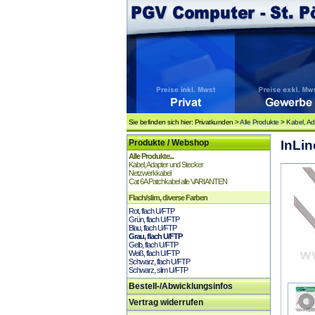
Sie befinden sich hier: Privatkunden >
Alle Produkte
>
Kabel, Ad
Produkte / Webshop
InLin
Alle Produkte...
Kabel, Adapter und Stecker
Netzwerkkabel
Cat 6A Patchkabel alle VARIANTEN
Flach/slim, diverse Farben
Rot, flach U/FTP
Grün, flach U/FTP
Blau, flach U/FTP
Grau, flach U/FTP
Gelb, flach U/FTP
Weiß, flach U/FTP
Schwarz, flach U/FTP
Schwarz, slim U/FTP
Bestell-/Abwicklungsinfos
Vertrag widerrufen