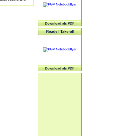
Download als PDF
Ready f Take-off
Download als PDF