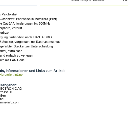
"Versand" erfolgt bei Checkout!
s Patchkabel
eschirmt: Paarweise in Metallfolie (PiMf)
 die Cat.6A Anforderungen bis 500MHz
rpaare, verdrillt
erlitzen
egung, farbcodiert nach EIA/TIA-568B
5 Stecker, vergossen, mit Rastnasenschutz
ngefärbter Stecker zur Unterscheidung
tel, extra flach
l und einfach zu verlegen
Tüte mit EAN Code
s, Informationen und Links zum Artikel:
ersteller: inLine
erangaben:
LECTRONIC AG
rasse 11
eßen
and
nline-info.com