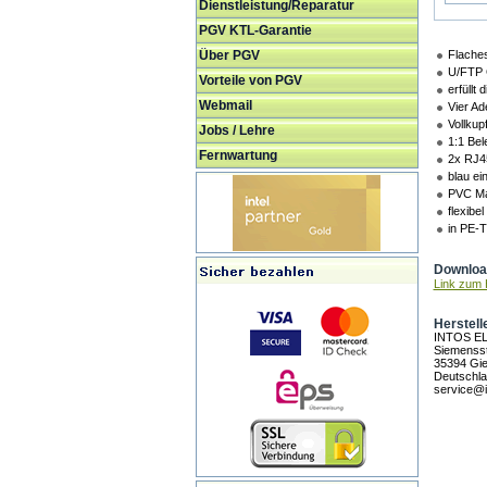
Dienstleistung/Reparatur
PGV KTL-Garantie
Über PGV
Flache
U/FTP G
Vorteile von PGV
erfüllt
Webmail
Vier Ade
Vollkupf
Jobs / Lehre
1:1 Bel
Fernwartung
2x RJ4
blau ei
PVC Man
flexibe
in PE-
Download
Link zum H
Herstell
INTOS E
Siemensst
35394 Gi
Deutschl
service@i