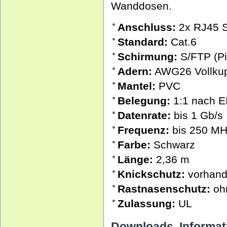
Wanddosen.
Anschluss:
2x RJ45 S
Standard:
Cat.6
Schirmung:
S/FTP (Pi
Adern:
AWG26 Vollkup
Mantel:
PVC
Belegung:
1:1 nach E
Datenrate:
bis 1 Gb/s
Frequenz:
bis 250 M
Farbe:
Schwarz
Länge:
2,36 m
Knickschutz:
vorhan
Rastnasenschutz:
oh
Zulassung:
UL
Downloads, Informat