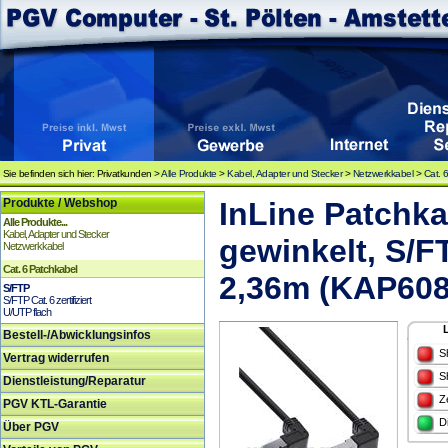
Sie befinden sich hier: Privatkunden >
Alle Produkte
>
Kabel, Adapter und Stecker
>
Netzwerkkabel
>
Cat. 
Produkte / Webshop
InLine Patchk
Alle Produkte...
Kabel, Adapter und Stecker
gewinkelt, S/FT
Netzwerkkabel
Cat. 6 Patchkabel
2,36m (KAP608
S/FTP
S/FTP Cat. 6 zertifiziert
U/UTP flach
Bestell-/Abwicklungsinfos
S
Vertrag widerrufen
S
Dienstleistung/Reparatur
Z
PGV KTL-Garantie
D
Über PGV