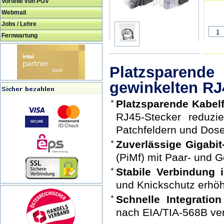
Vorteile von PGV
Webmail
Jobs / Lehre
Fernwartung
Platzsparende
gewinkelten RJ
Platzsparende Kabel
RJ45-Stecker reduzi
Patchfeldern und Dos
Zuverlässige Gigabit
(PiMf) mit Paar- und G
Stabile Verbindung 
und Knickschutz erhöh
Schnelle Integratio
nach EIA/TIA-568B ver