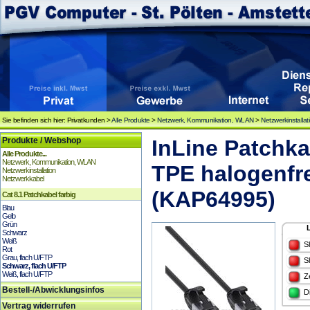
Sie befinden sich hier: Privatkunden >
Alle Produkte
>
Netzwerk, Kommunikation, WLAN
>
Netzwerkinstallat
Produkte / Webshop
InLine Patchkab
Alle Produkte...
Netzwerk, Kommunikation, WLAN
TPE halogenfre
Netzwerkinstallation
Netzwerkkabel
(KAP64995)
Cat 8.1 Patchkabel farbig
Blau
Gelb
Grün
Schwarz
Weiß
S
Rot
Grau, flach U/FTP
S
Schwarz, flach U/FTP
Weiß, flach U/FTP
Z
Bestell-/Abwicklungsinfos
D
Vertrag widerrufen