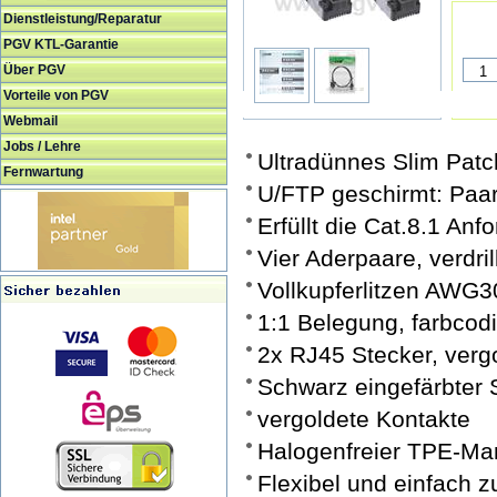
Dienstleistung/Reparatur
PGV KTL-Garantie
Über PGV
Vorteile von PGV
Webmail
Jobs / Lehre
Ultradünnes Slim Pat
Fernwartung
U/FTP geschirmt: Paarw
Erfüllt die Cat.8.1 A
Vier Aderpaare, verdrill
Vollkupferlitzen AWG3
1:1 Belegung, farbcod
2x RJ45 Stecker, verg
Schwarz eingefärbter 
vergoldete Kontakte
Halogenfreier TPE-Ma
Flexibel und einfach z