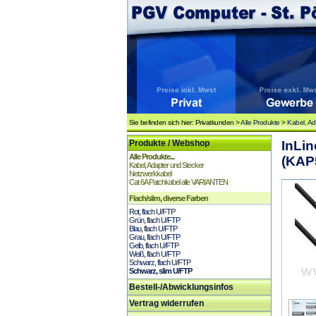
Sie befinden sich hier: Privatkunden >
Alle Produkte
>
Kabel, Ad
Produkte / Webshop
InLin
Alle Produkte...
(KAP
Kabel, Adapter und Stecker
Netzwerkkabel
Cat 6A Patchkabel alle VARIANTEN
Flach/slim, diverse Farben
Rot, flach U/FTP
Grün, flach U/FTP
Blau, flach U/FTP
Grau, flach U/FTP
Gelb, flach U/FTP
Weiß, flach U/FTP
Schwarz, flach U/FTP
Schwarz, slim U/FTP
Bestell-/Abwicklungsinfos
Vertrag widerrufen