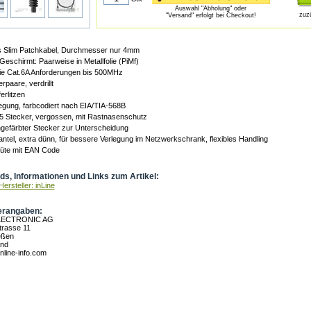
Auswahl "Abholung" oder
zuz
"Versand" erfolgt bei Checkout!
 Slim Patchkabel, Durchmesser nur 4mm
eschirmt: Paarweise in Metallfolie (PiMf)
 die Cat.6A Anforderungen bis 500MHz
rpaare, verdrillt
erlitzen
egung, farbcodiert nach EIA/TIA-568B
5 Stecker, vergossen, mit Rastnasenschutz
ngefärbter Stecker zur Unterscheidung
tel, extra dünn, für bessere Verlegung im Netzwerkschrank, flexibles Handling
Tüte mit EAN Code
s, Informationen und Links zum Artikel:
ersteller: inLine
erangaben:
LECTRONIC AG
rasse 11
eßen
and
nline-info.com