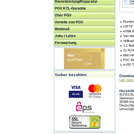
Dienstleistung/Reparatur
PGV KTL-Garantie
Über PGV
Rundes
Vorteile von PGV
U/FTP G
Webmail
erfüllt
Jobs / Lehre
Vier Ade
Vollkupf
Fernwartung
1:1 Bel
2x RJ4
blau ei
PVC Man
in PE-
Download
Link zum H
Herstell
INTOS E
Siemensst
35394 Gi
Deutschl
service@i