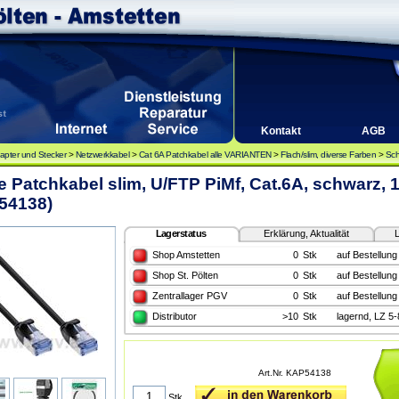
Kontakt
AGB
apter und Stecker
>
Netzwerkkabel
>
Cat 6A Patchkabel alle VARIANTEN
>
Flach/slim, diverse Farben
>
Sch
e Patchkabel slim, U/FTP PiMf, Cat.6A, schwarz, 
54138)
Lagerstatus
Erklärung, Aktualität
L
Shop Amstetten
0
Stk
auf Bestellung
Shop St. Pölten
0
Stk
auf Bestellung
Zentrallager PGV
0
Stk
auf Bestellung
Distributor
>10
Stk
lagernd, LZ 5
Art.Nr. KAP54138
Stk