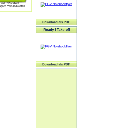
inkl. 20% Mwst
üglich Versandkosten
Download als PDF
Ready f Take-off
Download als PDF