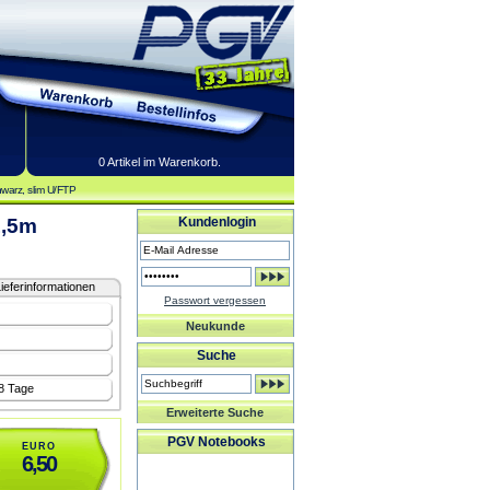
0 Artikel im Warenkorb.
warz, slim U/FTP
1,5m
Kundenlogin
ieferinformationen
Passwort vergessen
Neukunde
Suche
-8 Tage
Erweiterte Suche
PGV Notebooks
EURO
6,50