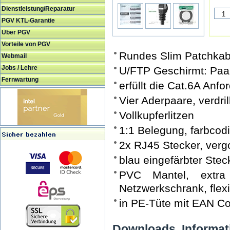
Dienstleistung/Reparatur
PGV KTL-Garantie
Über PGV
Vorteile von PGV
Rundes Slim Patchka
Webmail
Jobs / Lehre
U/FTP Geschirmt: Paarw
Fernwartung
erfüllt die Cat.6A An
Vier Aderpaare, verdrill
Vollkupferlitzen
1:1 Belegung, farbcod
2x RJ45 Stecker, verg
blau eingefärbter Ste
PVC Mantel, extra
Netzwerkschrank, flex
in PE-Tüte mit EAN C
Downloads, Informat