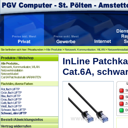
Sie befinden sich hier: Privatkunden >
Alle Produkte
>
Netzwerk, Kommunikation, WLAN
>
Netzwerkinstallat
Produkte / Webshop
InLine Patchka
Alle Produkte...
Netzwerk, Kommunikation, WLAN
Cat.6A, schwa
Netzwerkinstallation
Netzwerkkabel
Cat 6A Patchkabel alle VARIANTEN
Flach/slim, diverse Farben
Rot, flach U/FTP
S
Grün, flach U/FTP
Blau, flach U/FTP
S
Grau, flach U/FTP
Gelb, flach U/FTP
Z
Weiß, flach U/FTP
Schwarz, flach U/FTP
D
Schwarz, slim U/FTP
Bestell-/Abwicklungsinfos
Vertrag widerrufen