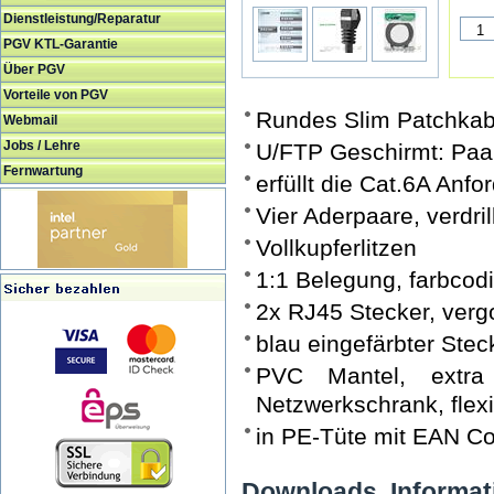
Dienstleistung/Reparatur
PGV KTL-Garantie
Über PGV
Vorteile von PGV
Rundes Slim Patchka
Webmail
Jobs / Lehre
U/FTP Geschirmt: Paarw
Fernwartung
erfüllt die Cat.6A An
Vier Aderpaare, verdrill
Vollkupferlitzen
1:1 Belegung, farbcod
2x RJ45 Stecker, verg
blau eingefärbter Ste
PVC Mantel, extra
Netzwerkschrank, flex
in PE-Tüte mit EAN C
Downloads, Informat