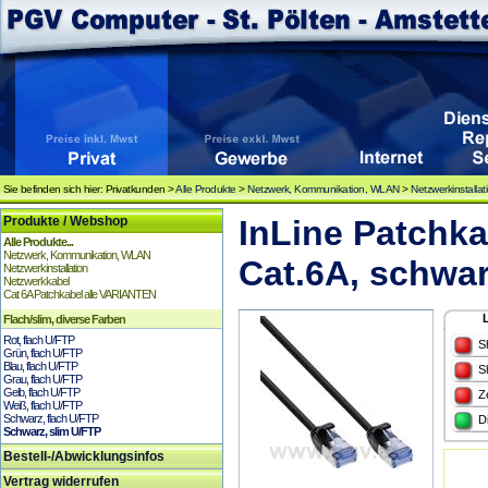
Sie befinden sich hier: Privatkunden >
Alle Produkte
>
Netzwerk, Kommunikation, WLAN
>
Netzwerkinstallat
Produkte / Webshop
InLine Patchka
Alle Produkte...
Netzwerk, Kommunikation, WLAN
Cat.6A, schwa
Netzwerkinstallation
Netzwerkkabel
Cat 6A Patchkabel alle VARIANTEN
Flach/slim, diverse Farben
Rot, flach U/FTP
S
Grün, flach U/FTP
Blau, flach U/FTP
S
Grau, flach U/FTP
Gelb, flach U/FTP
Z
Weiß, flach U/FTP
Schwarz, flach U/FTP
D
Schwarz, slim U/FTP
Bestell-/Abwicklungsinfos
Vertrag widerrufen