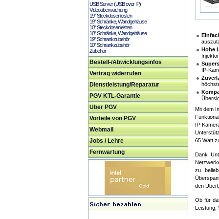
USB Server (USB over IP)
Videoüberwachung
19" Steckdosenleisten
19" Schränke, Wandgehäuse
10" Steckdosenleisten
10" Schränke, Wandgehäuse
Einfac
19" Schrankzubehör
auszuta
10" Schrankzubehör
Hohe L
Zubehör
Injekto
Bestell-/Abwicklungsinfos
Supers
IP-Kam
Vertrag widerrufen
Zuverl
Dienstleistung/Reparatur
höchste
Kompak
PGV KTL-Garantie
Übersic
Über PGV
Mit dem I
Funktiona
Vorteile von PGV
IP-Kamera
Webmail
Unterstüt
Jobs / Lehre
65 Watt z
Fernwartung
Dank Unte
Netzwerke
zu belie
Überspann
den Überb
Ob für da
Leistung, 