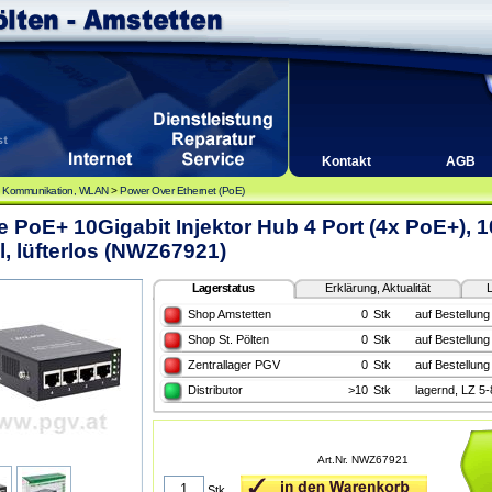
Kontakt
AGB
, Kommunikation, WLAN
>
Power Over Ethernet (PoE)
e PoE+ 10Gigabit Injektor Hub 4 Port (4x PoE+), 
l, lüfterlos (NWZ67921)
Lagerstatus
Erklärung, Aktualität
L
Shop Amstetten
0
Stk
auf Bestellung
Shop St. Pölten
0
Stk
auf Bestellung
Zentrallager PGV
0
Stk
auf Bestellung
Distributor
>10
Stk
lagernd, LZ 5
Art.Nr. NWZ67921
Stk