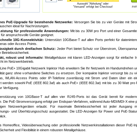
Auswahl "Abholung" oder
zuz
"Versand" erfolgt bei Checkout!
hes PoE-Upgrade für bestehende Netzwerke:
Versorgen Sie bis zu vier Geräte mit Str
uschen ideal für Nachrüstungen.
eistung für professionelle Anwendungen:
Mit bis zu 30W pro Port und einer Gesamtle
r für anspruchsvolle Geräte geeignet.
chnelle 10G-Konnektivität:
Unterstützt 10GBase-T auf allen Ports perfekt für datenint
eras oder Access Points.
ässigkeit durch dreifachen Schutz:
Jeder Port bietet Schutz vor Überstrom, Überspannu
 Betriebssicherheit.
t, robust und informativ:
Metallgehäuse mit klaren LED-Anzeigen sorgt für einfache Ins
ht im Netzwerkbetrieb.
nLine PoE+ 10Gigabit Netzwerk Injektor Hub erweitern Sie Ihr Netzwerk im Handumdrehen u
lität ganz ohne vorhandene Switches zu ersetzen. Der kompakte Injektor versorgt bis zu v
s, WLAN-Access Points oder IP-Telefone zuverlässig mit Strom und Daten über ein ei
zt werden sowohl PoE (IEEE 802.3af) als auch PoE+ (IEEE 802.3at) mit bis zu 30 Watt pro 
ur Verfügung.
rstützung von 10GBase-T auf allen vier RJ45-Ports ist das Gerät bereit für moderne
. Die PoE-Stromversorgung erfolgt per Endspan-Verfahren, während Auto-MDI/MDI-X eine 
bigen Netzwerkgeräten erlaubt. Für maximale Betriebssicherheit ist jeder Ausgang m
ungs- und Überhitzungsschutz ausgestattet. Die LED-Anzeigen für Power und PoE-Status 
lick.
s Homeoffice, Videoüberwachung oder professionelle Netzwerkinstallationen dieser PoE-In
Sicherheit und Flexibilität in einem robusten Metallgehäuse.