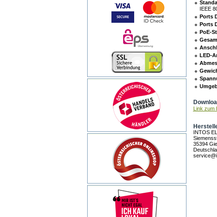
Standa
IEEE 8
Ports 
Ports 
PoE-S
Gesamt
Ansch
LED-A
Abmes
Gewich
Spann
Umgeb
Download
Link zum H
Herstell
INTOS E
Siemensst
35394 Gi
Deutschl
service@i