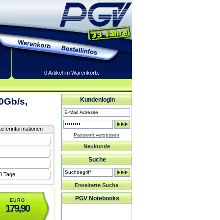
0 Artikel im Warenkorb.
10Gb/s,
Kundenlogin
ieferinformationen
Passwort vergessen
Neukunde
Suche
-8 Tage
Erweiterte Suche
PGV Notebooks
EURO
179,90