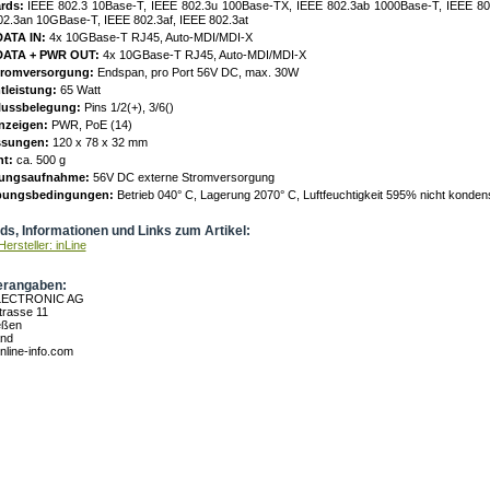
rds:
IEEE 802.3 10Base-T, IEEE 802.3u 100Base-TX, IEEE 802.3ab 1000Base-T, IEEE 80
02.3an 10GBase-T, IEEE 802.3af, IEEE 802.3at
DATA IN:
4x 10GBase-T RJ45, Auto-MDI/MDI-X
DATA + PWR OUT:
4x 10GBase-T RJ45, Auto-MDI/MDI-X
tromversorgung:
Endspan, pro Port 56V DC, max. 30W
leistung:
65 Watt
lussbelegung:
Pins 1/2(+), 3/6()
nzeigen:
PWR, PoE (14)
sungen:
120 x 78 x 32 mm
t:
ca. 500 g
ungsaufnahme:
56V DC externe Stromversorgung
ungsbedingungen:
Betrieb 040° C, Lagerung 2070° C, Luftfeuchtigkeit 595% nicht konden
s, Informationen und Links zum Artikel:
ersteller: inLine
erangaben:
LECTRONIC AG
rasse 11
eßen
and
nline-info.com