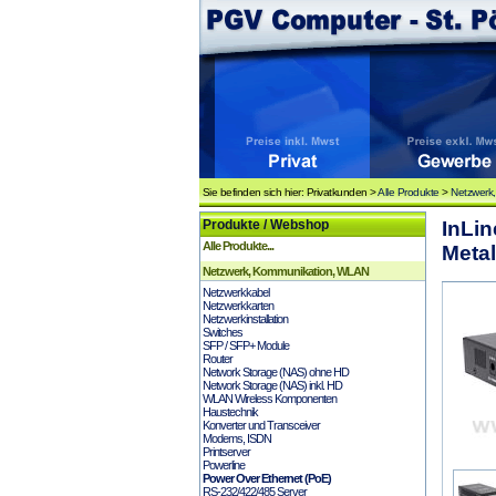
Sie befinden sich hier: Privatkunden >
Alle Produkte
>
Netzwerk
Produkte / Webshop
InLin
Alle Produkte...
Metal
Netzwerk, Kommunikation, WLAN
Netzwerkkabel
Netzwerkkarten
Netzwerkinstallation
Switches
SFP / SFP+ Module
Router
Network Storage (NAS) ohne HD
Network Storage (NAS) inkl. HD
WLAN Wireless Komponenten
Haustechnik
Konverter und Transceiver
Modems, ISDN
Printserver
Powerline
Power Over Ethernet (PoE)
RS-232/422/485 Server