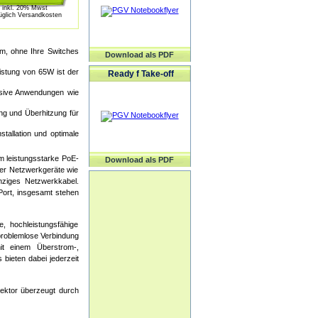
inkl. 20% Mwst
üglich Versandkosten
om, ohne Ihre Switches
Download als PDF
istung von 65W ist der
Ready f Take-off
ensive Anwendungen wie
ng und Überhitzung für
tallation und optimale
m leistungsstarke PoE-
Download als PDF
ier Netzwerkgeräte wie
nziges Netzwerkkabel.
Port, insgesamt stehen
, hochleistungsfähige
problemlose Verbindung
it einem Überstrom-,
bieten dabei jederzeit
jektor überzeugt durch