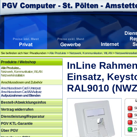
Sie befinden sich hier: Privatkunden >
Alle Produkte
>
Netzwerk, Kommunikation, WLAN
>
Netzwerkinstallat
Produkte / Webshop
InLine Rahmen
Alle Produkte...
Netzwerk, Kommunikation, WLAN
Einsatz, Keyst
Netzwerkinstallation
Anschlussdosen und Zubehör
RAL9010 (NWZ
Anschlussdosen Cat.6 Unterputz
Anschlussdosen Cat.6/6A Aufputz
Aufputzrahmen und Blenden
Bestell-/Abwicklungsinfos
S
Vertrag widerrufen
S
Dienstleistung/Reparatur
Z
PGV KTL-Garantie
D
Über PGV