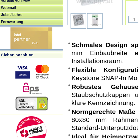
Vorteile von PGV
Webmail
Jobs / Lehre
Fernwartung
Schmales Design spa
mm Einbaubreite e
Installationsraum.
Flexible Konfigurat
Keystone SNAP-In Mo
Robustes Gehäuse
Staubschutzkappen un
klare Kennzeichnung.
Normgerechte Maße f
80x80 mm Rahmen 
Standard-Unterputzdo
Ideal für Heimnetzwe