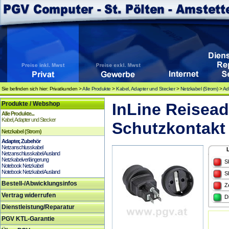
Sie befinden sich hier: Privatkunden >
Alle Produkte
>
Kabel, Adapter und Stecker
>
Netzkabel (Strom)
>
Ad
Produkte / Webshop
InLine Reisead
Alle Produkte...
Kabel, Adapter und Stecker
Schutzkontakt
Netzkabel (Strom)
Adapter, Zubehör
Netzanschlusskabel
Netzanschlusskabel Ausland
Netzkabelverlängerung
S
Notebook Netzkabel
Notebook Netzkabel Ausland
S
Bestell-/Abwicklungsinfos
Z
Vertrag widerrufen
D
Dienstleistung/Reparatur
PGV KTL-Garantie