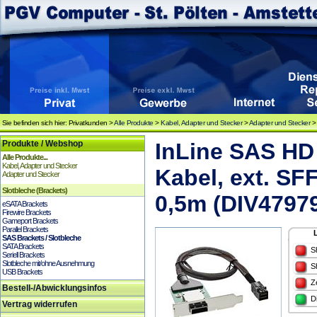
Sie befinden sich hier: Privatkunden >
Alle Produkte
>
Kabel, Adapter und Stecker
>
Adapter und Stecker
Produkte / Webshop
InLine SAS HD 
Alle Produkte...
Kabel, Adapter und Stecker
Kabel, ext. SFF
Adapter und Stecker
Slotbleche (Brackets)
0,5m (DIV4797
eSATA Brackets
Firewire Brackets
Gameport Brackets
Parallel Brackets
SAS Brackets / Slotbleche
SATA Brackets
S
Seriell Brackets
Slotbleche mit/ohne Ausnehmung
S
USB Brackets
Z
Bestell-/Abwicklungsinfos
D
Vertrag widerrufen