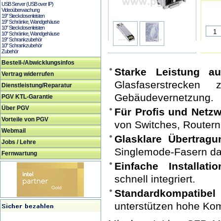
USB Server (USB over IP)
Videoüberwachung
19" Steckdosenleisten
19" Schränke, Wandgehäuse
10" Steckdosenleisten
10" Schränke, Wandgehäuse
19" Schrankzubehör
10" Schrankzubehör
Zubehör
Bestell-/Abwicklungsinfos
Starke Leistung a
Vertrag widerrufen
Glasfaserstrecken
Dienstleistung/Reparatur
Gebäudevernetzung.
PGV KTL-Garantie
Über PGV
Für Profis und Netzw
Vorteile von PGV
von Switches, Routern
Webmail
Glasklare Übertragu
Jobs / Lehre
Singlemode-Fasern d
Fernwartung
Einfache Installatio
schnell integriert.
Standardkompatibel 
unterstützen hohe Komp