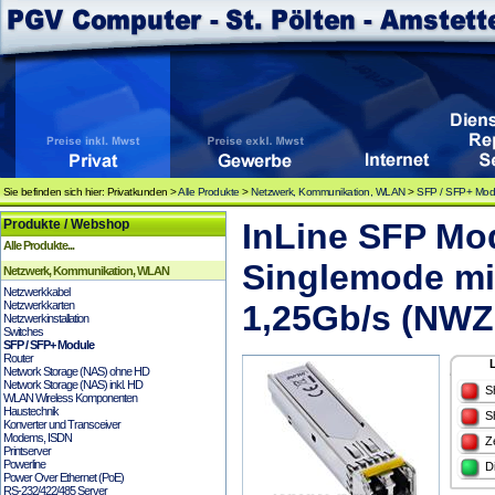
Sie befinden sich hier: Privatkunden >
Alle Produkte
>
Netzwerk, Kommunikation, WLAN
>
SFP / SFP+ Mod
Produkte / Webshop
InLine SFP Mo
Alle Produkte...
Singlemode mi
Netzwerk, Kommunikation, WLAN
Netzwerkkabel
Netzwerkkarten
1,25Gb/s (NWZ
Netzwerkinstallation
Switches
SFP / SFP+ Module
Router
Network Storage (NAS) ohne HD
Network Storage (NAS) inkl. HD
S
WLAN Wireless Komponenten
Haustechnik
S
Konverter und Transceiver
Modems, ISDN
Z
Printserver
Powerline
D
Power Over Ethernet (PoE)
RS-232/422/485 Server