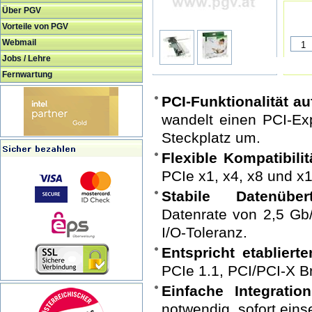
Über PGV
Vorteile von PGV
Webmail
Jobs / Lehre
Fernwartung
PCI-Funktionalität 
wandelt einen PCI-Ex
Steckplatz um.
Flexible Kompatibilit
PCIe x1, x4, x8 und x1
Stabile Datenüber
Datenrate von 2,5 Gb/
I/O-Toleranz.
Entspricht etabliert
PCIe 1.1, PCI/PCI-X B
Einfache Integratio
notwendig, sofort eins