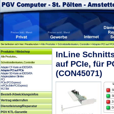
Sie befinden sich hier: Privatkunden >
Alle Produkte
>
Schnittstellenkarten, Controller
>
Adapter PCI auf PC
Produkte / Webshop
InLine Schnitt
Alle Produkte...
auf PCIe, für P
Schnittstellenkarten, Controller
Adapter CF-Karte an IDE/SATA
Adapter PCI auf PCIe
(CON45071)
Adapter SD-Karte an IDE/SATA
Adapterplatinen Slimline
PCI
PCIe (PCI Express)
mPCIe (Mini-PCI Express)
M.2 Slot
S
Bestell-/Abwicklungsinfos
S
Vertrag widerrufen
Z
Dienstleistung/Reparatur
D
PGV KTL-Garantie