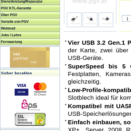
Dienstleistung/Reparatur
PGV KTL-Garantie
Über PGV
Vorteile von PGV
Webmail
Jobs / Lehre
Vier USB 3.2 Gen.1 P
Fernwartung
der Karte, zwei über m
USB-Geräte.
SuperSpeed bis 5 
Festplatten, Kamer
gleichzeitig.
Low-Profile-kompatib
Slotblech ideal für k
Kompatibel mit UAS
USB-Speicherlösungen 
Einfach einbauen, so
XP+, Server 2008 R