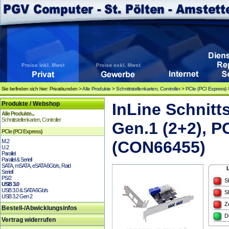
Sie befinden sich hier: Privatkunden >
Alle Produkte
>
Schnittstellenkarten, Controller
>
PCIe (PCI Express)
Produkte / Webshop
InLine Schnitts
Alle Produkte...
Schnittstellenkarten, Controller
Gen.1 (2+2), P
PCIe (PCI Express)
M.2
(CON66455)
U.2
Parallel
Parallel & Seriell
SATA, mSATA, eSATA 6Gb/s, Raid
Seriell
PS/2
S
USB 3.0
USB 3.0 & SATA 6Gb/s
S
USB 3.2 Gen 2
Z
Bestell-/Abwicklungsinfos
D
Vertrag widerrufen