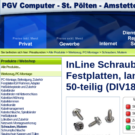
Sie befinden sich hier: Privatkunden >
Alle Produkte
>
Werkzeug, PC-Montage
>
Schrauben, Muttern
Produkte / Webshop
InLine Schraub
Alle Produkte...
Festplatten, 
Werkzeug, PC-Montage
PC-Montage, Befestigung, Zubehör
Festplatten/LW Rahmen, Adapter
50-teilig (DIV1
Heißklebepistole und Zubehör
Kabelbinder
Kabelbinder mit Klettverschluss
Kabeldurchführung
Kabelklemmen
Kabelkanäle
S
Kabelmanagement
Kabelschläuche, Spiralbänder
S
Heißluftpistole
Lötkolben und Zubehör
Z
Netzwerk Montagewerkzeug
Schrauben, Muttern
D
Schrumpfschläuche
Staubschutz Kappen und Tüllen