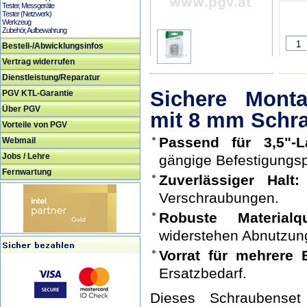
Tester, Messgeräte
Tester (Netzwerk)
Werkzeug
Zubehör, Aufbewahrung
Bestell-/Abwicklungsinfos
Vertrag widerrufen
Dienstleistung/Reparatur
Sichere Monta
PGV KTL-Garantie
Über PGV
mit 8 mm Schr
Vorteile von PGV
Passend für 3,5"-L
Webmail
Jobs / Lehre
gängige Befestigungs
Fernwartung
Zuverlässiger Halt:
Verschraubungen.
Robuste Materialqua
widerstehen Abnutzun
Vorrat für mehrere 
Ersatzbedarf.
Dieses Schraubenset