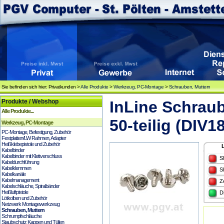
Sie befinden sich hier: Privatkunden >
Alle Produkte
>
Werkzeug, PC-Montage
>
Schrauben, Muttern
Produkte / Webshop
InLine Schraub
Alle Produkte...
50-teilig (DIV1
Werkzeug, PC-Montage
PC-Montage, Befestigung, Zubehör
Festplatten/LW Rahmen, Adapter
Heißklebepistole und Zubehör
Kabelbinder
Kabelbinder mit Klettverschluss
S
Kabeldurchführung
Kabelklemmen
S
Kabelkanäle
Kabelmanagement
Z
Kabelschläuche, Spiralbänder
Heißluftpistole
D
Lötkolben und Zubehör
Netzwerk Montagewerkzeug
Schrauben, Muttern
Schrumpfschläuche
Staubschutz Kappen und Tüllen