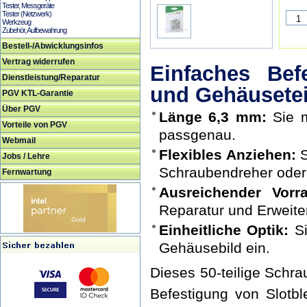
Tester, Messgeräte
Tester (Netzwerk)
Werkzeug
Zubehör, Aufbewahrung
Bestell-/Abwicklungsinfos
Vertrag widerrufen
Einfaches Bef
Dienstleistung/Reparatur
und Gehäusetei
PGV KTL-Garantie
Über PGV
Länge 6,3 mm:
Sie m
Vorteile von PGV
passgenau.
Webmail
Flexibles Anziehen:
S
Jobs / Lehre
Schraubendreher oder
Fernwartung
Ausreichender Vorra
Reparatur und Erweite
Einheitliche Optik:
Si
Gehäusebild ein.
Dieses 50-teilige Schra
Befestigung von Slotb