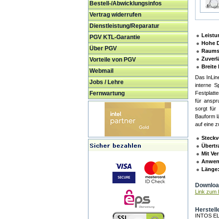
Bestell-/Abwicklungsinfos
Vertrag widerrufen
Dienstleistung/Reparatur
Leistu
PGV KTL-Garantie
Hohe D
Über PGV
Raums
Zuverl
Vorteile von PGV
Breite 
Webmail
Das InLin
Jobs / Lehre
interne S
Fernwartung
Festplatt
für anspr
sorgt für
Bauform l
auf eine z
Steckv
Übertr
Mit Ve
Anwen
Länge
Download
Link zum H
Herstell
INTOS E