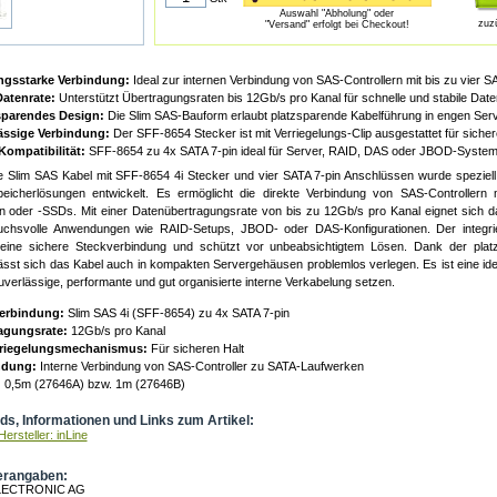
Auswahl "Abholung" oder
zuz
"Versand" erfolgt bei Checkout!
ngsstarke Verbindung:
Ideal zur internen Verbindung von SAS-Controllern mit bis zu vier 
atenrate:
Unterstützt Übertragungsraten bis 12Gb/s pro Kanal für schnelle und stabile Date
parendes Design:
Die Slim SAS-Bauform erlaubt platzsparende Kabelführung in engen Ser
ässige Verbindung:
Der SFF-8654 Stecker ist mit Verriegelungs-Clip ausgestattet für sicher
Kompatibilität:
SFF-8654 zu 4x SATA 7-pin ideal für Server, RAID, DAS oder JBOD-System
e Slim SAS Kabel mit SFF-8654 4i Stecker und vier SATA 7-pin Anschlüssen wurde speziell fü
peicherlösungen entwickelt. Es ermöglicht die direkte Verbindung von SAS-Controllern 
en oder -SSDs. Mit einer Datenübertragungsrate von bis zu 12Gb/s pro Kanal eignet sich 
uchsvolle Anwendungen wie RAID-Setups, JBOD- oder DAS-Konfigurationen. Der integrier
 eine sichere Steckverbindung und schützt vor unbeabsichtigtem Lösen. Dank der pla
ässt sich das Kabel auch in kompakten Servergehäusen problemlos verlegen. Es ist eine idea
uverlässige, performante und gut organisierte interne Verkabelung setzen.
erbindung:
Slim SAS 4i (SFF-8654) zu 4x SATA 7-pin
agungsrate:
12Gb/s pro Kanal
rriegelungsmechanismus:
Für sicheren Halt
dung:
Interne Verbindung von SAS-Controller zu SATA-Laufwerken
:
0,5m (27646A) bzw. 1m (27646B)
s, Informationen und Links zum Artikel:
ersteller: inLine
erangaben:
LECTRONIC AG