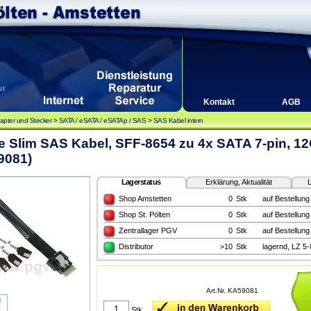
Kontakt
AGB
apter und Stecker
>
SATA / eSATA / eSATAp / SAS
>
SAS Kabel intern
e Slim SAS Kabel, SFF-8654 zu 4x SATA 7-pin, 12
9081)
Lagerstatus
Erklärung, Aktualität
L
Shop Amstetten
0
Stk
auf Bestellung
Shop St. Pölten
0
Stk
auf Bestellung
Zentrallager PGV
0
Stk
auf Bestellung
Distributor
>10
Stk
lagernd, LZ 5
Art.Nr. KA59081
Stk