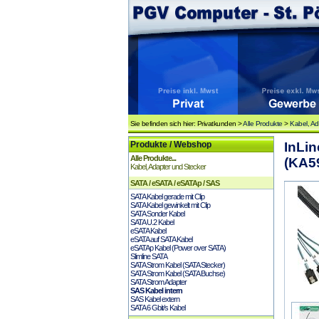
Sie befinden sich hier: Privatkunden >
Alle Produkte
>
Kabel, Ad
Produkte / Webshop
InLin
Alle Produkte...
(KA5
Kabel, Adapter und Stecker
SATA / eSATA / eSATAp / SAS
SATA Kabel gerade mit Clip
SATA Kabel gewinkelt mit Clip
SATA Sonder Kabel
SATA U.2 Kabel
eSATA Kabel
eSATA auf SATA Kabel
eSATAp Kabel (Power over SATA)
Slimline SATA
SATA Strom Kabel (SATA Stecker)
SATA Strom Kabel (SATA Buchse)
SATA Strom Adapter
SAS Kabel intern
SAS Kabel extern
SATA 6 Gbit/s Kabel