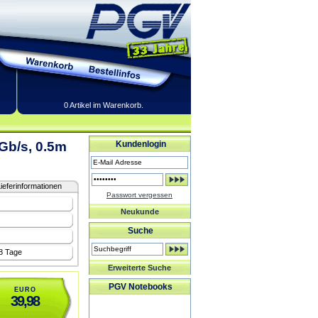
0 Artikel im Warenkorb.
Gb/s, 0.5m
Kundenlogin
ieferinformationen
Passwort vergessen
Neukunde
Suche
-8 Tage
Erweiterte Suche
PGV Notebooks
EURO
39,98