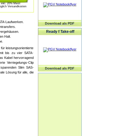
inkl. 20% Mwst
üglich Versandkosten
SATA-Laufwerken.
Download als PDF
ntransfers.
Ready f Take-off
vergehäusen.
en Halt.
e.
r leistungsorientierte
mit bis zu vier SATA-
das Kabel hervorragend
te Verriegelungs-Clip
tzsparenden Slim SAS-
Download als PDF
le Lösung für alle, die