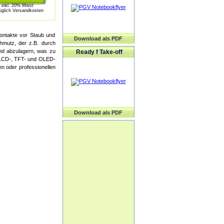
inkl. 20% Mwst
üglich Versandkosten
ontakte vor Staub und
Download als PDF
hmutz, der z.B. durch
und abzulagern, was zu
Ready f Take-off
, LCD-, TFT- und OLED-
en oder professionellen
Download als PDF