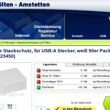
Kontakt
AGB
, PC-Montage
>
Staubschutz Kappen und Tüllen
e Staubschutz, für USB-A Stecker, weiß 50er Pac
23450)
Lagerstatus
Erklärung, Aktualität
L
Shop Amstetten
0
Stk
auf Bestellung
Shop St. Pölten
0
Stk
auf Bestellung
Zentrallager PGV
0
Stk
auf Bestellung
Distributor
>10
Stk
lagernd, LZ 5
Art.Nr. NWZ23450
Stk