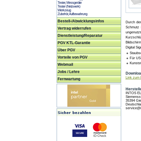
Tester, Messgeräte
Tester (Netzwerk)
Werkzeug
Zubehör, Aufbewahrung
Bestell-/Abwicklungsinfos
Durch den
Schmutz s
Vertrag widerrufen
ungenutzt
Dienstleistung/Reparatur
Kurzschlü
Bildschirm
PGV KTL-Garantie
Digital Si
Über PGV
Staubs
Vorteile von PGV
Für US
Kunstst
Webmail
Jobs / Lehre
Download
Link zum H
Fernwartung
Herstell
INTOS E
Siemensst
35394 Gi
Deutschl
service@i