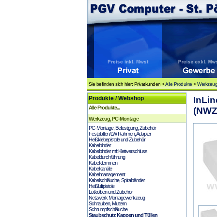
Sie befinden sich hier: Privatkunden >
Alle Produkte
>
Werkzeug
Produkte / Webshop
InLin
Alle Produkte...
(NWZ
Werkzeug, PC-Montage
PC-Montage, Befestigung, Zubehör
Festplatten/LW Rahmen, Adapter
Heißklebepistole und Zubehör
Kabelbinder
Kabelbinder mit Klettverschluss
Kabeldurchführung
Kabelklemmen
Kabelkanäle
Kabelmanagement
Kabelschläuche, Spiralbänder
Heißluftpistole
Lötkolben und Zubehör
Netzwerk Montagewerkzeug
Schrauben, Muttern
Schrumpfschläuche
Staubschutz Kappen und Tüllen