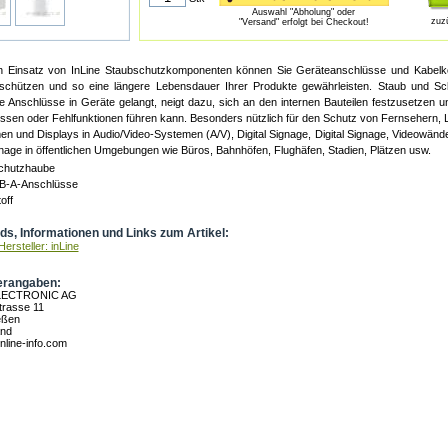
Auswahl "Abholung" oder
zuz
"Versand" erfolgt bei Checkout!
 Einsatz von InLine Staubschutzkomponenten können Sie Geräteanschlüsse und Kabelk
chützen und so eine längere Lebensdauer Ihrer Produkte gewährleisten. Staub und Sc
e Anschlüsse in Geräte gelangt, neigt dazu, sich an den internen Bauteilen festzusetzen 
ssen oder Fehlfunktionen führen kann. Besonders nützlich für den Schutz von Fernsehern
en und Displays in Audio/Video-Systemen (A/V), Digital Signage, Digital Signage, Videowänd
gnage in öffentlichen Umgebungen wie Büros, Bahnhöfen, Flughäfen, Stadien, Plätzen usw.
chutzhaube
B-A-Anschlüsse
off
s, Informationen und Links zum Artikel:
ersteller: inLine
erangaben:
LECTRONIC AG
rasse 11
eßen
and
nline-info.com