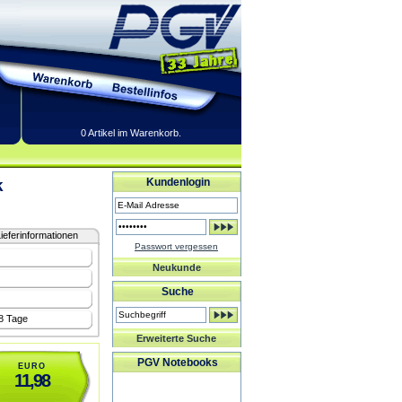
0 Artikel im Warenkorb.
k
Kundenlogin
ieferinformationen
Passwort vergessen
Neukunde
Suche
-8 Tage
Erweiterte Suche
PGV Notebooks
EURO
11,98