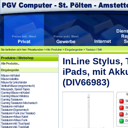
Sie befinden sich hier: Privatkunden >
Alle Produkte
>
Eingabegeräte
>
Tastatur / Stift
Produkte / Webshop
InLine Stylus, 
Alle Produkte...
iPads, mit Akk
Eingabegeräte
Mäuse mit Kabel
Mäuse kabellos
(DIV66983)
Mäuse für Linkshänder
Vertikal-Mäuse (ergonomisch)
Mauspads, Speed-Tapes
Gaming Mäuse mit Kabel
Gaming Mäuse Wireless
Gaming Tastaturen
S
Gaming Tastaturen Mechanisch
Tastaturen mit Kabel
S
Tastaturen Ergonomisch
Tastaturen Funk (nur Tastatur)
Z
Tastaturen+Maus Kabel
Tastaturen+Maus Funk
D
Tastaturen inkl. Touchpad
Tastaturen inkl. Trackball