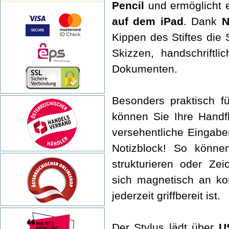
Pencil
und ermöglicht 
auf dem iPad
. Dank
N
Kippen des Stiftes die 
Skizzen, handschriftl
Dokumenten.
Besonders praktisch f
können Sie Ihre Handf
versehentliche Eingab
Notizblock! So könne
strukturieren oder Zei
sich magnetisch an ko
jederzeit griffbereit ist.
Der Stylus lädt über
U