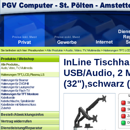
Sie befinden sich hier: Privatkunden >
Alle Produkte
>
Audio, Video, TV, Multimedia
>
Halterungen TFT, LCD
Produkte / Webshop
InLine Tischhal
Alle Produkte...
Audio, Video, TV, Multimedia
USB/Audio, 2 
Halterungen TFT, LCD, Plasma, LS
Halterungen für Beamer
(32"),schwarz 
Halterungen für DVD/Hifi
Halterungen für Lautsprecher
Halterungen für Flach-TV
Halterungen für TFT Monitore
Kabelkanäle
Kabelschläuche, Spiralbänder
S
Kabelbinder mit Klettverschluss
Zubehör
S
Bestell-/Abwicklungsinfos
Z
Vertrag widerrufen
D
Dienstleistung/Reparatur