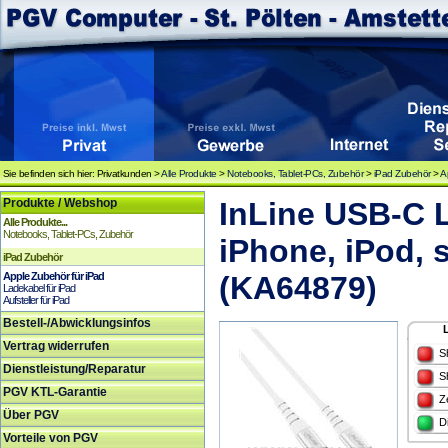
Sie befinden sich hier: Privatkunden >
Alle Produkte
>
Notebooks, Tablet-PCs, Zubehör
>
iPad Zubehör
>
A
Produkte / Webshop
InLine USB-C L
Alle Produkte...
Notebooks, Tablet-PCs, Zubehör
iPhone, iPod, 
iPad Zubehör
Apple Zubehör für iPad
(KA64879)
Ladekabel für iPad
Aufsteller für iPad
Bestell-/Abwicklungsinfos
Vertrag widerrufen
S
Dienstleistung/Reparatur
S
PGV KTL-Garantie
Z
Über PGV
D
Vorteile von PGV