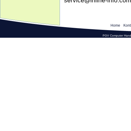
service@inline-info.co
Home
Kont
PGV Computer Hande