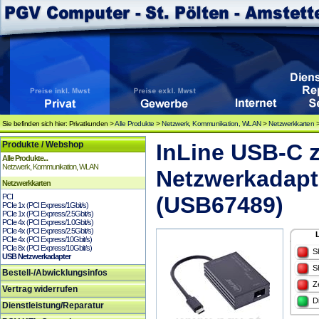
Sie befinden sich hier: Privatkunden >
Alle Produkte
>
Netzwerk, Kommunikation, WLAN
>
Netzwerkkarten
Produkte / Webshop
InLine USB-C z
Alle Produkte...
Netzwerk, Kommunikation, WLAN
Netzwerkadapte
Netzwerkkarten
PCI
(USB67489)
PCIe 1x (PCI Express/1Gbit/s)
PCIe 1x (PCI Express/2.5Gbit/s)
PCIe 4x (PCI Express/1.0Gbit/s)
PCIe 4x (PCI Express/2.5Gbit/s)
PCIe 4x (PCI Express/10Gbit/s)
PCIe 8x (PCI Express/10Gbit/s)
S
USB Netzwerkadapter
S
Bestell-/Abwicklungsinfos
Z
Vertrag widerrufen
D
Dienstleistung/Reparatur