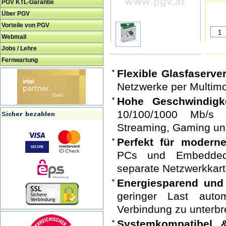
PGV KTL-Garantie
Über PGV
Vorteile von PGV
Webmail
Jobs / Lehre
Fernwartung
Flexible Glasfaserv
Netzwerke per Multim
Hohe Geschwindigke
10/100/1000 Mb/s f
Streaming, Gaming un
Perfekt für moderne
PCs und Embedded
separate Netzwerkkart
Energiesparend und e
geringer Last auto
Verbindung zu unterbr
Systemkompatibel &