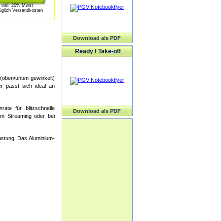
inkl. 20% Mwst
üglich Versandkosten
Download als PDF
Ready f Take-off
(oben/unten gewinkelt)
 passt sich ideal an
te für blitzschnelle
Download als PDF
im Streaming oder bei
astung. Das Aluminium-