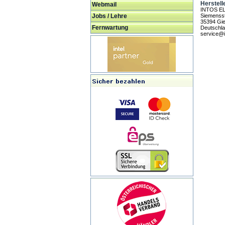
Herstell
Webmail
INTOS E
Jobs / Lehre
Siemensst
35394 Gi
Fernwartung
Deutschl
service@i