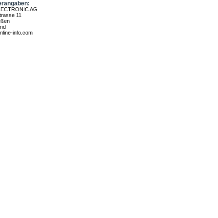
erangaben:
LECTRONIC AG
rasse 11
eßen
and
nline-info.com