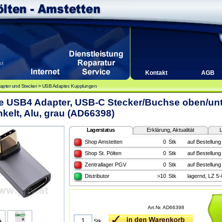
Kontakt
AGB
apter und Stecker
>
USB Adapter, Kupplungen
ne USB4 Adapter, USB-C Stecker/Buchse oben/un
kelt, Alu, grau (AD66398)
Lagerstatus
Erklärung, Aktualität
L
Shop Amstetten
0
Stk
auf Bestellung
Shop St. Pölten
0
Stk
auf Bestellung
Zentrallager PGV
0
Stk
auf Bestellung
Distributor
>10
Stk
lagernd, LZ 5
Art.Nr. AD66398
Stk