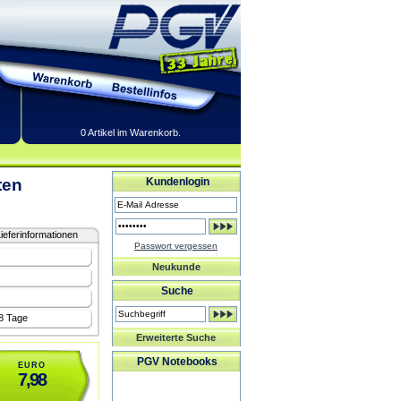
0 Artikel im Warenkorb.
ten
Kundenlogin
ieferinformationen
Passwort vergessen
Neukunde
Suche
-8 Tage
Erweiterte Suche
PGV Notebooks
EURO
7,98