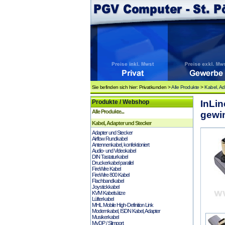
Sie befinden sich hier: Privatkunden >
Alle Produkte
>
Kabel, Ad
Produkte / Webshop
InLi
Alle Produkte...
gewin
Kabel, Adapter und Stecker
Adapter und Stecker
Airflow Rundkabel
Antennenkabel, konfektioniert
Audio- und Videokabel
DIN Tastaturkabel
Druckerkabel parallel
FireWire Kabel
FireWire 800 Kabel
Flachbandkabel
Joystickkabel
KVM Kabelsätze
Lüfterkabel
MHL Mobile High-Definition Link
Modemkabel, ISDN Kabel, Adapter
Musikerkabel
MyDP / Slimport