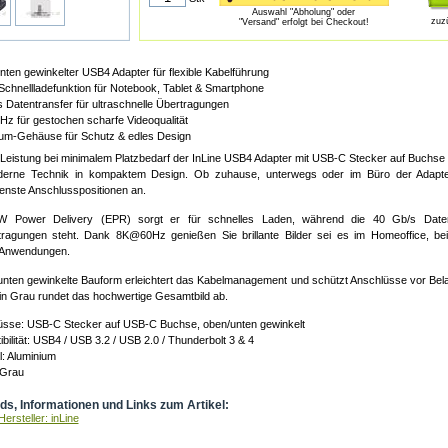
Auswahl "Abholung" oder
zuz
"Versand" erfolgt bei Checkout!
ten gewinkelter USB4 Adapter für flexible Kabelführung
chnellladefunktion für Notebook, Tablet & Smartphone
 Datentransfer für ultraschnelle Übertragungen
 für gestochen scharfe Videoqualität
ium-Gehäuse für Schutz & edles Design
Leistung bei minimalem Platzbedarf der InLine USB4 Adapter mit USB-C Stecker auf Buchse 
oderne Technik in kompaktem Design. Ob zuhause, unterwegs oder im Büro der Adapter
enste Anschlusspositionen an.
W Power Delivery (EPR) sorgt er für schnelles Laden, während die 40 Gb/s Datenra
tragungen steht. Dank 8K@60Hz genießen Sie brillante Bilder sei es im Homeoffice, be
 Anwendungen.
unten gewinkelte Bauform erleichtert das Kabelmanagement und schützt Anschlüsse vor Bel
n Grau rundet das hochwertige Gesamtbild ab.
üsse: USB-C Stecker auf USB-C Buchse, oben/unten gewinkelt
bilität: USB4 / USB 3.2 / USB 2.0 / Thunderbolt 3 & 4
l: Aluminium
 Grau
s, Informationen und Links zum Artikel:
ersteller: inLine