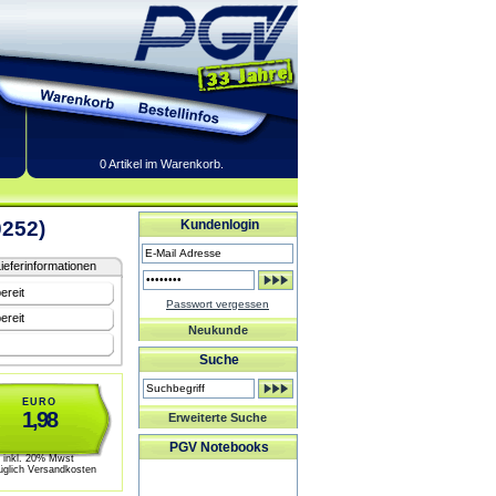
0 Artikel im Warenkorb.
0252)
Kundenlogin
ieferinformationen
ereit
Passwort vergessen
ereit
Neukunde
Suche
EURO
1,98
Erweiterte Suche
PGV Notebooks
inkl. 20% Mwst
üglich Versandkosten