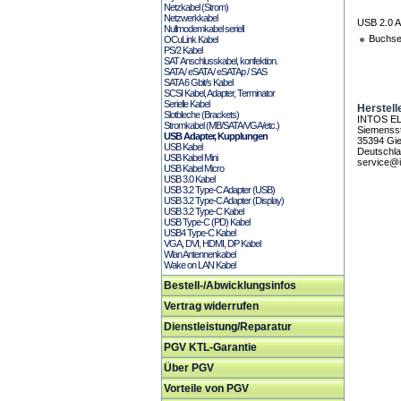
Netzkabel (Strom)
Netzwerkkabel
USB 2.0 A
Nullmodemkabel seriell
Buchse
OCuLink Kabel
PS/2 Kabel
SAT Anschlusskabel, konfektion.
SATA / eSATA / eSATAp / SAS
SATA 6 Gbit/s Kabel
SCSI Kabel, Adapter, Terminator
Serielle Kabel
Herstell
Slotbleche (Brackets)
INTOS E
Stromkabel (MB/SATA/VGA/etc.)
Siemensst
USB Adapter, Kupplungen
35394 Gi
USB Kabel
Deutschl
USB Kabel Mini
service@i
USB Kabel Micro
USB 3.0 Kabel
USB 3.2 Type-C Adapter (USB)
USB 3.2 Type-C Adapter (Display)
USB 3.2 Type-C Kabel
USB Type-C (PD) Kabel
USB4 Type-C Kabel
VGA, DVI, HDMI, DP Kabel
Wlan Antennenkabel
Wake on LAN Kabel
Bestell-/Abwicklungsinfos
Vertrag widerrufen
Dienstleistung/Reparatur
PGV KTL-Garantie
Über PGV
Vorteile von PGV