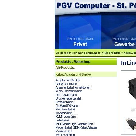
Sie befinden sich hier: Privatkunden >
Alle Produkte
>
Kabel, Ad
Produkte / Webshop
InLin
Alle Produkte...
Kabel, Adapter und Stecker
Adapter und Stecker
Airflow Rundkabel
Antennenkabel, konfektioniert
Audio- und Videokabel
DIN Tastaturkabel
Druckerkabel parallel
FireWire Kabel
FireWire 800 Kabel
Flachbandkabel
Joystickkabel
KVM Kabelsätze
Lüfterkabel
MHL Mobile High-Definition Link
Modemkabel, ISDN Kabel, Adapter
Musikerkabel
MyDP / Slimport