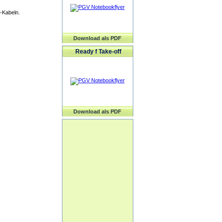
-Kabeln.
Download als PDF
Ready f Take-off
Download als PDF