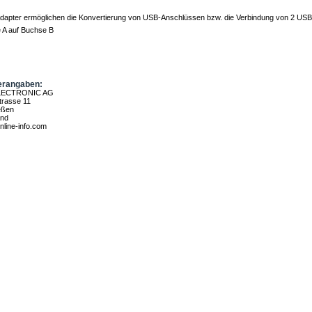
dapter ermöglichen die Konvertierung von USB-Anschlüssen bzw. die Verbindung von 2 USB
 A auf Buchse B
erangaben:
LECTRONIC AG
rasse 11
eßen
and
nline-info.com