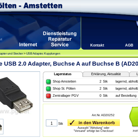
Kontakt
AGB
apter und Stecker
>
USB Adapter, Kupplungen
e USB 2.0 Adapter, Buchse A auf Buchse B (AD2
Lagerstatus
Erklärung, Aktualität
L
Shop Amstetten
2
Stk
lagernd, abholb
Shop St. Pölten
2
Stk
lagernd, abholb
Zentrallager PGV
0
Stk
auf Bestellung
Art.Nr. AD20252
Stk
Auswahl "Abholung" oder
zuz
"Versand" erfolgt bei Checkout!