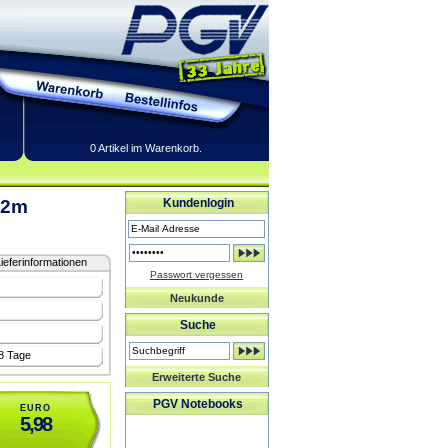
0 Artikel im Warenkorb.
 2m
Kundenlogin
ieferinformationen
Passwort vergessen
Neukunde
Suche
-8 Tage
Erweiterte Suche
PGV Notebooks
EURO
5,98