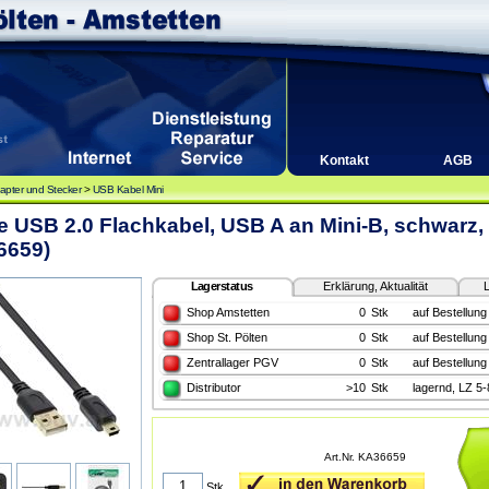
Kontakt
AGB
apter und Stecker
>
USB Kabel Mini
e USB 2.0 Flachkabel, USB A an Mini-B, schwarz,
6659)
Lagerstatus
Erklärung, Aktualität
L
Shop Amstetten
0
Stk
auf Bestellung
Shop St. Pölten
0
Stk
auf Bestellung
Zentrallager PGV
0
Stk
auf Bestellung
Distributor
>10
Stk
lagernd, LZ 5
Art.Nr. KA36659
Stk