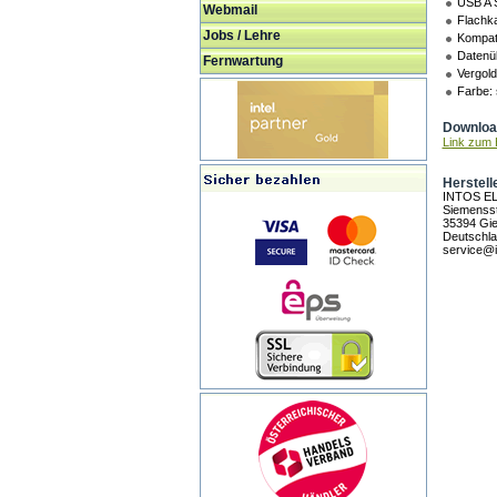
USB A S
Webmail
Flachk
Jobs / Lehre
Kompati
Datenü
Fernwartung
Vergold
Farbe:
Download
Link zum H
Herstell
INTOS E
Siemensst
35394 Gi
Deutschl
service@i