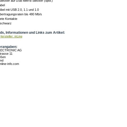
tecker auf USB Mini-B Stecker (5pol.)
abel
bel mit USB 2.0, 1.1 und 1.0
bertragungsraten bis 480 Mb/s
ete Kontakte
 schwarz
s, Informationen und Links zum Artikel:
ersteller: inLine
erangaben:
LECTRONIC AG
rasse 11
eßen
and
nline-info.com