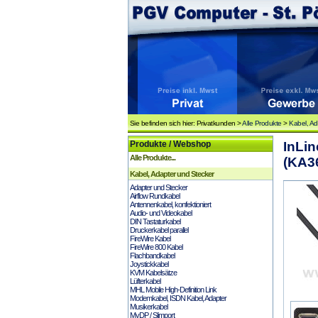
Sie befinden sich hier: Privatkunden >
Alle Produkte
>
Kabel, Ad
Produkte / Webshop
InLin
Alle Produkte...
(KA3
Kabel, Adapter und Stecker
Adapter und Stecker
Airflow Rundkabel
Antennenkabel, konfektioniert
Audio- und Videokabel
DIN Tastaturkabel
Druckerkabel parallel
FireWire Kabel
FireWire 800 Kabel
Flachbandkabel
Joystickkabel
KVM Kabelsätze
Lüfterkabel
MHL Mobile High-Definition Link
Modemkabel, ISDN Kabel, Adapter
Musikerkabel
MyDP / Slimport