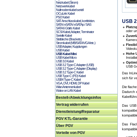
Netzkabel (Strom)
Netzwerkkabel
Nullmodemkabel seriell
OCuLink Kabel
PS/2 Kabel
USB 2.
SAT Anschlusskabel, konfektion.
SATA / eSATA / eSATAp / SAS
Platzs
SATA 6 Gbit/s Kabel
oder un
SCSI Kabel, Adapter, Terminator
Serielle Kabel
Zuverl
Slotbleche (Brackets)
Kameras
Stromkabel (MB/SATA/VGA/etc.)
Flexib
USB Adapter, Kupplungen
Videoka
USB Kabel
Hohe U
USB Kabel Mini
USB Kabel Micro
Install
USB 3.0 Kabel
Optimi
USB 3.2 Type-C Adapter (USB)
USB Ger
USB 3.2 Type-C Adapter (Display)
USB 3.2 Type-C Kabel
Das InLin
USB Type-C (PD) Kabel
sich für 
USB4 Type-C Kabel
VGA, DVI, HDMI, DP Kabel
Wlan Antennenkabel
Die flach
Wake on LAN Kabel
Dadurch e
Kabelführ
Bestell-/Abwicklungsinfos
Vertrag widerrufen
Das USB 
kompatibe
Dienstleistung/Reparatur
kompatibl
PGV KTL-Garantie
Das Flac
Über PGV
kompatible
Vorteile von PGV