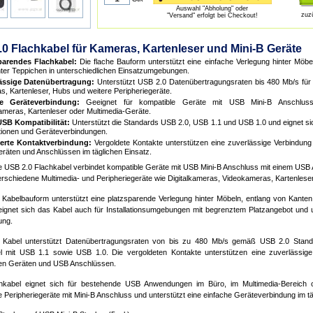
Auswahl "Abholung" oder
zuz
"Versand" erfolgt bei Checkout!
0 Flachkabel für Kameras, Kartenleser und Mini-B Geräte
parendes Flachkabel:
Die flache Bauform unterstützt eine einfache Verlegung hinter Möbe
ter Teppichen in unterschiedlichen Einsatzumgebungen.
ässige Datenübertragung:
Unterstützt USB 2.0 Datenübertragungsraten bis 480 Mb/s für
, Kartenleser, Hubs und weitere Peripheriegeräte.
le Geräteverbindung:
Geeignet für kompatible Geräte mit USB Mini-B Anschluss 
meras, Kartenleser oder Multimedia-Geräte.
SB Kompatibilität:
Unterstützt die Standards USB 2.0, USB 1.1 und USB 1.0 und eignet s
ationen und Geräteverbindungen.
erte Kontaktverbindung:
Vergoldete Kontakte unterstützen eine zuverlässige Verbindun
äten und Anschlüssen im täglichen Einsatz.
e USB 2.0 Flachkabel verbindet kompatible Geräte mit USB Mini-B Anschluss mit einem USB 
verschiedene Multimedia- und Peripheriegeräte wie Digitalkameras, Videokameras, Kartenles
e Kabelbauform unterstützt eine platzsparende Verlegung hinter Möbeln, entlang von Kanten
ignet sich das Kabel auch für Installationsumgebungen mit begrenztem Platzangebot und unt
ung.
Kabel unterstützt Datenübertragungsraten von bis zu 480 Mb/s gemäß USB 2.0 Standar
l mit USB 1.1 sowie USB 1.0. Die vergoldeten Kontakte unterstützen eine zuverlässig
en Geräten und USB Anschlüssen.
hkabel eignet sich für bestehende USB Anwendungen im Büro, im Multimedia-Bereich o
 Peripheriegeräte mit Mini-B Anschluss und unterstützt eine einfache Geräteverbindung im tä