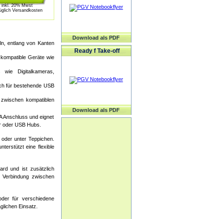
inkl. 20% Mwst
üglich Versandkosten
Download als PDF
ln, entlang von Kanten
Ready f Take-off
 kompatible Geräte wie
wie Digitalkameras,
ich für bestehende USB
g zwischen kompatiblen
Download als PDF
A Anschluss und eignet
er oder USB Hubs.
 oder unter Teppichen.
erstützt eine flexible
d und ist zusätzlich
e Verbindung zwischen
der für verschiedene
glichen Einsatz.