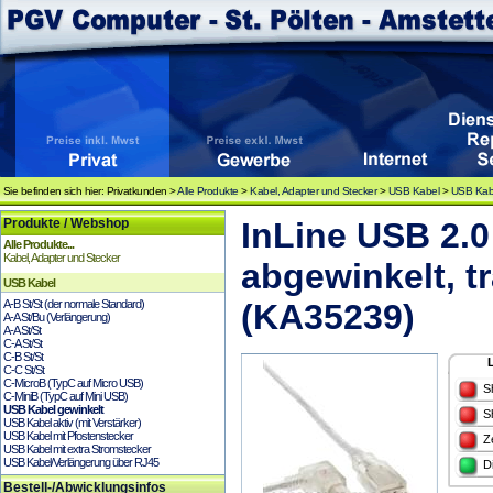
Sie befinden sich hier: Privatkunden >
Alle Produkte
>
Kabel, Adapter und Stecker
>
USB Kabel
>
USB Kabe
Produkte / Webshop
InLine USB 2.0
Alle Produkte...
Kabel, Adapter und Stecker
abgewinkelt, t
USB Kabel
A-B St/St (der normale Standard)
(KA35239)
A-A St/Bu (Verlängerung)
A-A St/St
C-A St/St
C-B St/St
C-C St/St
C-MicroB (TypC auf Micro USB)
S
C-MiniB (TypC auf Mini USB)
USB Kabel gewinkelt
S
USB Kabel aktiv (mit Verstärker)
USB Kabel mit Pfostenstecker
Z
USB Kabel mit extra Stromstecker
USB Kabel/Verlängerung über RJ45
D
Bestell-/Abwicklungsinfos