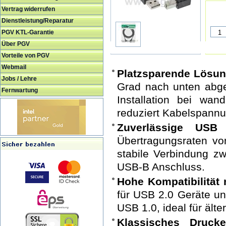
Vertrag widerrufen
Dienstleistung/Reparatur
PGV KTL-Garantie
Über PGV
Vorteile von PGV
Webmail
Platzsparende Lösun
Jobs / Lehre
Grad nach unten abgew
Fernwartung
Installation bei wa
reduziert Kabelspann
Zuverlässige USB 
Übertragungsraten vo
stabile Verbindung z
USB-B Anschluss.
Hohe Kompatibilität
für USB 2.0 Geräte u
USB 1.0, ideal für ält
Klassisches Druck