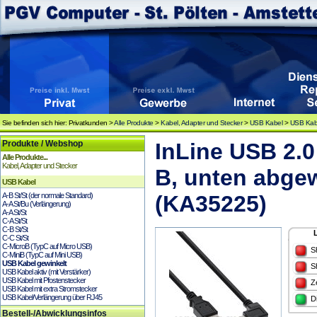
Sie befinden sich hier: Privatkunden >
Alle Produkte
>
Kabel, Adapter und Stecker
>
USB Kabel
>
USB Kabe
Produkte / Webshop
InLine USB 2.
Alle Produkte...
Kabel, Adapter und Stecker
B, unten abgew
USB Kabel
A-B St/St (der normale Standard)
(KA35225)
A-A St/Bu (Verlängerung)
A-A St/St
C-A St/St
C-B St/St
C-C St/St
C-MicroB (TypC auf Micro USB)
S
C-MiniB (TypC auf Mini USB)
USB Kabel gewinkelt
S
USB Kabel aktiv (mit Verstärker)
USB Kabel mit Pfostenstecker
Z
USB Kabel mit extra Stromstecker
USB Kabel/Verlängerung über RJ45
D
Bestell-/Abwicklungsinfos