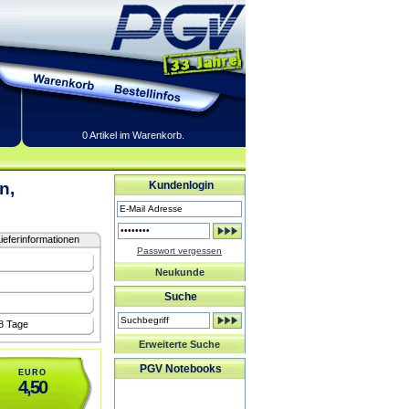
0 Artikel im Warenkorb.
n,
Kundenlogin
ieferinformationen
Passwort vergessen
Neukunde
Suche
-8 Tage
Erweiterte Suche
PGV Notebooks
EURO
4,50