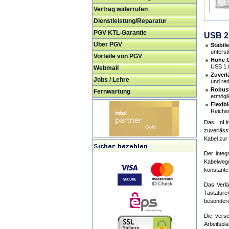
Vertrag widerrufen
Dienstleistung/Reparatur
PGV KTL-Garantie
USB 2.
Über PGV
Stabil
unterst
Vorteile von PGV
Hohe G
USB 1.0
Webmail
Zuverl
Jobs / Lehre
und red
Robus
Fernwartung
ermögli
Flexi
Reichw
Das InLi
zuverläss
Kabel zur 
Der integ
Kabelwege
konstante
Das Verlä
Tastature
besondere
Die versc
Arbeitspla