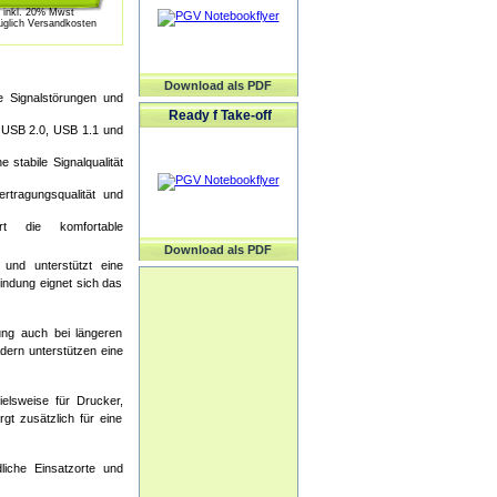
inkl. 20% Mwst
üglich Versandkosten
Download als PDF
e Signalstörungen und
Ready f Take-off
 USB 2.0, USB 1.1 und
 stabile Signalqualität
rtragungsqualität und
t die komfortable
Download als PDF
und unterstützt eine
indung eignet sich das
dung auch bei längeren
dern unterstützen eine
elsweise für Drucker,
gt zusätzlich für eine
liche Einsatzorte und