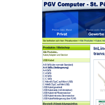
Sie befinden sich hier: Privatkunden >
Alle Produkte
>
Kabel, Ad
Produkte / Webshop
InLin
Alle Produkte...
trans
Kabel, Adapter und Stecker
USB Kabel
A-B St/St (der normale Standard)
A-A St/Bu (Verlängerung)
A-A St/St
C-A St/St
C-B St/St
C-C St/St
C-MicroB (TypC auf Micro USB)
C-MiniB (TypC auf Mini USB)
USB Kabel gewinkelt
USB Kabel aktiv (mit Verstärker)
USB Kabel mit Pfostenstecker
USB Kabel mit extra Stromstecker
USB Kabel/Verlängerung über RJ45
Bestell-/Abwicklungsinfos