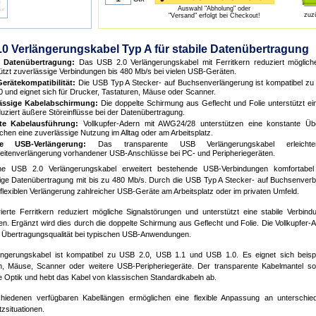
Auswahl "Abholung" oder
zuz
"Versand" erfolgt bei Checkout!
0 Verlängerungskabel Typ A für stabile Datenübertragung
e Datenübertragung:
Das USB 2.0 Verlängerungskabel mit Ferritkern reduziert möglich
ützt zuverlässige Verbindungen bis 480 Mb/s bei vielen USB-Geräten.
erätekompatibilität:
Die USB Typ A Stecker- auf Buchsenverlängerung ist kompatibel zu
 und eignet sich für Drucker, Tastaturen, Mäuse oder Scanner.
ässige Kabelabschirmung:
Die doppelte Schirmung aus Geflecht und Folie unterstützt eine
uziert äußere Störeinflüsse bei der Datenübertragung.
te Kabelausführung:
Vollkupfer-Adern mit AWG24/28 unterstützen eine konstante Übe
chen eine zuverlässige Nutzung im Alltag oder am Arbeitsplatz.
ble USB-Verlängerung:
Das transparente USB Verlängerungskabel erleichter
eitenverlängerung vorhandener USB-Anschlüsse bei PC- und Peripheriegeräten.
ne USB 2.0 Verlängerungskabel erweitert bestehende USB-Verbindungen komfortabel 
ige Datenübertragung mit bis zu 480 Mb/s. Durch die USB Typ A Stecker- auf Buchsenverb
flexiblen Verlängerung zahlreicher USB-Geräte am Arbeitsplatz oder im privaten Umfeld.
rierte Ferritkern reduziert mögliche Signalstörungen und unterstützt eine stabile Verbin
n. Ergänzt wird dies durch die doppelte Schirmung aus Geflecht und Folie. Die Vollkupfer-A
 Übertragungsqualität bei typischen USB-Anwendungen.
ngerungskabel ist kompatibel zu USB 2.0, USB 1.1 und USB 1.0. Es eignet sich beispi
n, Mäuse, Scanner oder weitere USB-Peripheriegeräte. Der transparente Kabelmantel sor
 Optik und hebt das Kabel von klassischen Standardkabeln ab.
hiedenen verfügbaren Kabellängen ermöglichen eine flexible Anpassung an unterschied
tzsituationen.