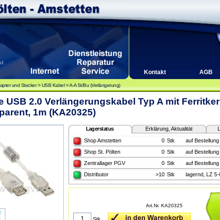
Kontakt
AGB
apter und Stecker
>
USB Kabel
>
A-A St/Bu (Verlängerung)
e USB 2.0 Verlängerungskabel Typ A mit Ferritker
parent, 1m (KA20325)
Lagerstatus
Erklärung, Aktualität
L
Shop Amstetten
0
Stk
auf Bestellung
Shop St. Pölten
0
Stk
auf Bestellung
Zentrallager PGV
0
Stk
auf Bestellung
Distributor
>10
Stk
lagernd, LZ 5
Art.Nr. KA20325
Stk