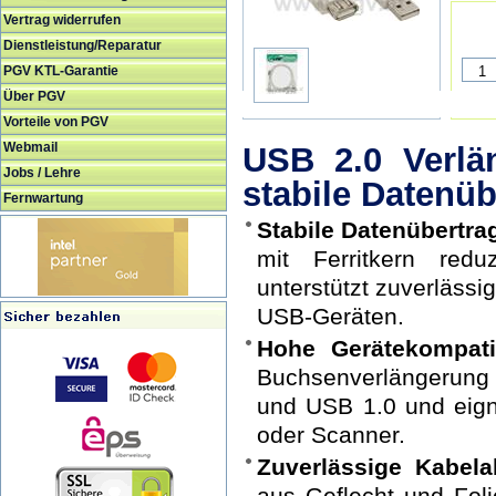
Vertrag widerrufen
Dienstleistung/Reparatur
PGV KTL-Garantie
Über PGV
Vorteile von PGV
Webmail
USB 2.0 Verlä
Jobs / Lehre
stabile Datenü
Fernwartung
Stabile Datenübertra
mit Ferritkern redu
unterstützt zuverlässi
USB-Geräten.
Hohe Gerätekompatibi
Buchsenverlängerung
und USB 1.0 und eigne
oder Scanner.
Zuverlässige Kabel
aus Geflecht und Folie