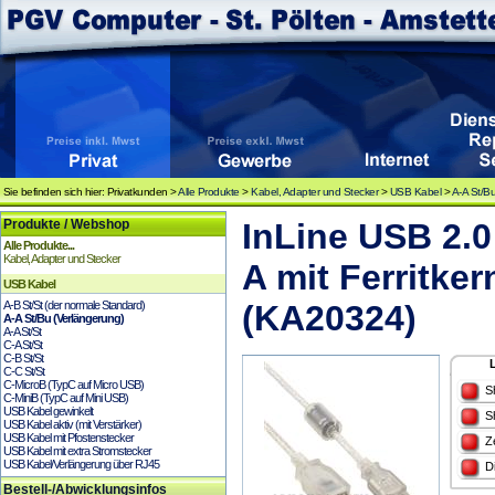
Sie befinden sich hier: Privatkunden >
Alle Produkte
>
Kabel, Adapter und Stecker
>
USB Kabel
>
A-A St/Bu
Produkte / Webshop
InLine USB 2.
Alle Produkte...
Kabel, Adapter und Stecker
A mit Ferritker
USB Kabel
A-B St/St (der normale Standard)
(KA20324)
A-A St/Bu (Verlängerung)
A-A St/St
C-A St/St
C-B St/St
C-C St/St
C-MicroB (TypC auf Micro USB)
S
C-MiniB (TypC auf Mini USB)
USB Kabel gewinkelt
S
USB Kabel aktiv (mit Verstärker)
USB Kabel mit Pfostenstecker
Z
USB Kabel mit extra Stromstecker
USB Kabel/Verlängerung über RJ45
D
Bestell-/Abwicklungsinfos