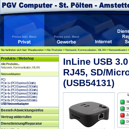
Sie befinden sich hier: Privatkunden >
Alle Produkte
>
Netzwerk, Kommunikation, WLAN
>
Netzwerkkarten
Produkte / Webshop
InLine USB 3.0
Alle Produkte...
Netzwerk, Kommunikation, WLAN
RJ45, SD/Micr
Netzwerkkarten
PCI
(USB54131)
PCIe 1x (PCI Express/1Gbit/s)
PCIe 1x (PCI Express/2.5Gbit/s)
PCIe 4x (PCI Express/1.0Gbit/s)
PCIe 4x (PCI Express/2.5Gbit/s)
PCIe 4x (PCI Express/10Gbit/s)
PCIe 8x (PCI Express/10Gbit/s)
S
USB Netzwerkadapter
S
Bestell-/Abwicklungsinfos
Z
Vertrag widerrufen
D
Dienstleistung/Reparatur