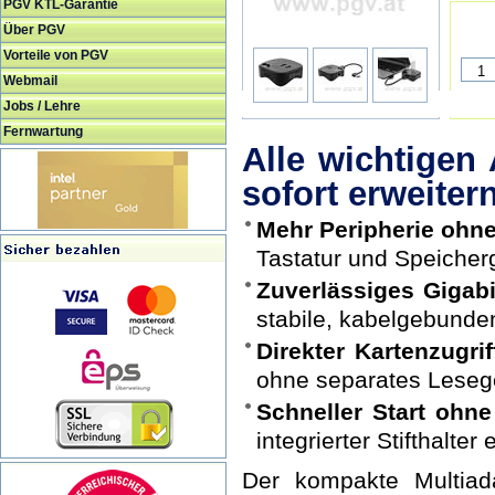
PGV KTL-Garantie
Über PGV
Vorteile von PGV
Webmail
Jobs / Lehre
Fernwartung
Alle wichtige
sofort erweiter
Mehr Peripherie ohne
Tastatur und Speicher
Zuverlässiges Gigab
stabile, kabelgebunde
Direkter Kartenzugri
ohne separates Leseg
Schneller Start ohne
integrierter Stifthalter 
Der kompakte Multiada