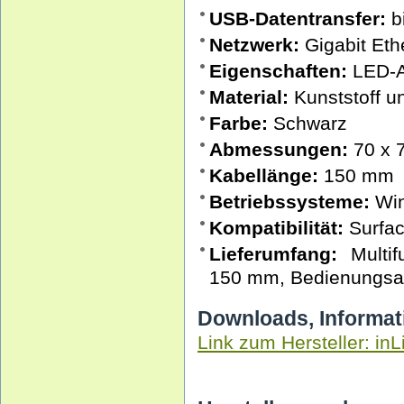
USB-Datentransfer:
b
Netzwerk:
Gigabit Eth
Eigenschaften:
LED-An
Material:
Kunststoff u
Farbe:
Schwarz
Abmessungen:
70 x 
Kabellänge:
150 mm
Betriebssysteme:
Win
Kompatibilität:
Surfac
Lieferumfang:
Multif
150 mm, Bedienungsa
Downloads, Informat
Link zum Hersteller: inL