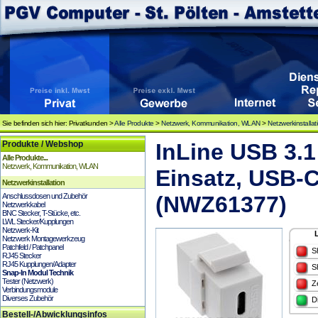
Sie befinden sich hier: Privatkunden >
Alle Produkte
>
Netzwerk, Kommunikation, WLAN
>
Netzwerkinstallat
Produkte / Webshop
InLine USB 3.
Alle Produkte...
Netzwerk, Kommunikation, WLAN
Einsatz, USB-
Netzwerkinstallation
Anschlussdosen und Zubehör
(NWZ61377)
Netzwerkkabel
BNC Stecker, T-Stücke, etc.
LWL Stecker/Kupplungen
Netzwerk-Kit
Netzwerk Montagewerkzeug
Patchfeld / Patchpanel
S
RJ45 Stecker
RJ45 Kupplungen/Adapter
S
Snap-In Modul Technik
Tester (Netzwerk)
Z
Verbindungsmodule
Diverses Zubehör
D
Bestell-/Abwicklungsinfos