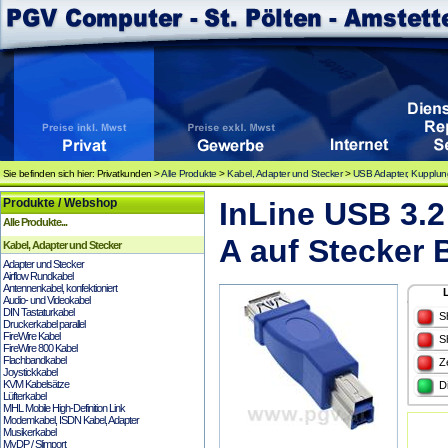
Sie befinden sich hier: Privatkunden >
Alle Produkte
>
Kabel, Adapter und Stecker
>
USB Adapter, Kupplu
Produkte / Webshop
InLine USB 3.2
Alle Produkte...
A auf Stecker 
Kabel, Adapter und Stecker
Adapter und Stecker
Airflow Rundkabel
Antennenkabel, konfektioniert
Audio- und Videokabel
DIN Tastaturkabel
S
Druckerkabel parallel
FireWire Kabel
S
FireWire 800 Kabel
Flachbandkabel
Z
Joystickkabel
KVM Kabelsätze
D
Lüfterkabel
MHL Mobile High-Definition Link
Modemkabel, ISDN Kabel, Adapter
Musikerkabel
MyDP / Slimport