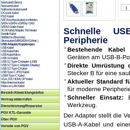
Netzkabel (Strom)
Netzwerkkabel
Nullmodemkabel seriell
OCuLink Kabel
PS/2 Kabel
SAT Anschlusskabel, konfektion.
SATA / eSATA / eSATAp / SAS
SATA 6 Gbit/s Kabel
Schnelle USB
SCSI Kabel, Adapter, Terminator
Serielle Kabel
Peripherie
Slotbleche (Brackets)
Stromkabel (MB/SATA/VGA/etc.)
USB Adapter, Kupplungen
USB Kabel
Bestehende Kabel 
USB Kabel Mini
USB Kabel Micro
Geräten am USB-B-Por
USB 3.0 Kabel
USB 3.2 Type-C Adapter (USB)
Direkte Umrüstung 
USB 3.2 Type-C Adapter (Display)
USB 3.2 Type-C Kabel
Stecker B für eine sa
USB Type-C (PD) Kabel
USB4 Type-C Kabel
VGA, DVI, HDMI, DP Kabel
Aktueller Standard f
Wlan Antennenkabel
Wake on LAN Kabel
für moderne Peripheri
Bestell-/Abwicklungsinfos
Schneller Einsatz:
E
Vertrag widerrufen
Werkzeug.
Dienstleistung/Reparatur
PGV KTL-Garantie
Der Adapter stellt die
Über PGV
USB-A-Kabel und eine
Vorteile von PGV