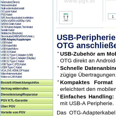
Netzkabel (Strom)
Netzwerkkabel
Nullmodemkabel seriell
OCuLink Kabel
PS/2 Kabel
SAT Anschlusskabel, konfektion.
SATA / eSATA / eSATAp / SAS
SATA 6 Gbit/s Kabel
SCSI Kabel, Adapter, Terminator
Serielle Kabel
Slotbleche (Brackets)
USB-Peripherie
Stromkabel (MB/SATA/VGA/etc.)
USB Adapter, Kupplungen
USB Kabel
OTG anschließ
USB Kabel Mini
USB Kabel Micro
USB 3.0 Kabel
USB-Zubehör am Mobi
USB 3.2 Type-C Adapter (USB)
USB 3.2 Type-C Adapter (Display)
OTG direkt an Android
USB 3.2 Type-C Kabel
USB Type-C (PD) Kabel
Schnelle Datenanbin
USB4 Type-C Kabel
VGA, DVI, HDMI, DP Kabel
zügige Übertragungen
Wlan Antennenkabel
Wake on LAN Kabel
Kompaktes Format 
Bestell-/Abwicklungsinfos
erleichtert den mobile
Vertrag widerrufen
Dienstleistung/Reparatur
Einfaches Handling:
PGV KTL-Garantie
mit USB-A Peripherie.
Über PGV
Das OTG-Adapterkabel 
Vorteile von PGV