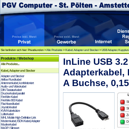
Sie befinden sich hier: Privatkunden >
Alle Produkte
>
Kabel, Adapter und Stecker
>
USB Adapter, Kupplu
Produkte / Webshop
InLine USB 3.
Alle Produkte...
Adapterkabel,
Kabel, Adapter und Stecker
Adapter und Stecker
Airflow Rundkabel
A Buchse, 0,1
Antennenkabel, konfektioniert
Audio- und Videokabel
DIN Tastaturkabel
Druckerkabel parallel
FireWire Kabel
FireWire 800 Kabel
S
Flachbandkabel
Joystickkabel
S
KVM Kabelsätze
Lüfterkabel
Z
MHL Mobile High-Definition Link
Modemkabel, ISDN Kabel, Adapter
D
Musikerkabel
MyDP / Slimport