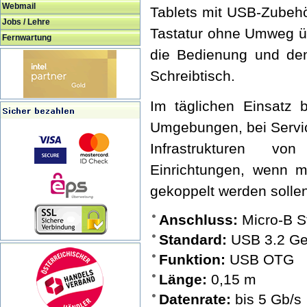
Webmail
Tablets mit USB-Zubeh
Jobs / Lehre
Tastatur ohne Umweg üb
Fernwartung
die Bedienung und de
Schreibtisch.
Im täglichen Einsatz b
Umgebungen, bei Servic
Infrastrukturen vo
Einrichtungen, wenn mo
gekoppelt werden solle
Anschluss:
Micro-B S
Standard:
USB 3.2 Ge
Funktion:
USB OTG
Länge:
0,15 m
Datenrate:
bis 5 Gb/s