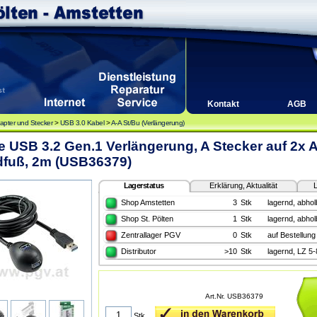
Kontakt
AGB
apter und Stecker
>
USB 3.0 Kabel
>
A-A St/Bu (Verlängerung)
e USB 3.2 Gen.1 Verlängerung, A Stecker auf 2x 
dfuß, 2m (USB36379)
Lagerstatus
Erklärung, Aktualität
L
Shop Amstetten
3
Stk
lagernd, abhol
Shop St. Pölten
1
Stk
lagernd, abhol
Zentrallager PGV
0
Stk
auf Bestellung
Distributor
>10
Stk
lagernd, LZ 5
Art.Nr. USB36379
Stk