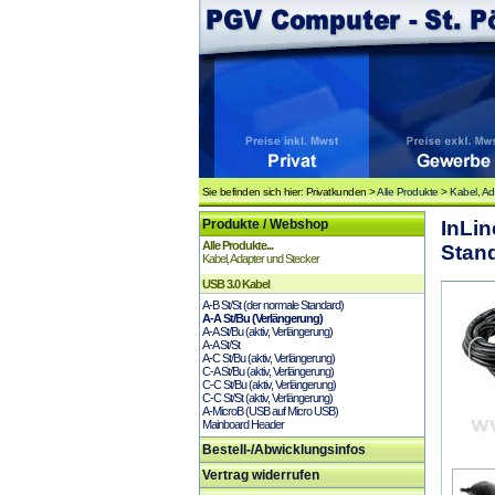
Sie befinden sich hier: Privatkunden >
Alle Produkte
>
Kabel, Ad
Produkte / Webshop
InLin
Alle Produkte...
Stan
Kabel, Adapter und Stecker
USB 3.0 Kabel
A-B St/St (der normale Standard)
A-A St/Bu (Verlängerung)
A-A St/Bu (aktiv, Verlängerung)
A-A St/St
A-C St/Bu (aktiv, Verlängerung)
C-A St/Bu (aktiv, Verlängerung)
C-C St/Bu (aktiv, Verlängerung)
C-C St/St (aktiv, Verlängerung)
A-MicroB (USB auf Micro USB)
Mainboard Header
Bestell-/Abwicklungsinfos
Vertrag widerrufen