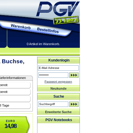
0 Artikel im Warenkorb.
A Buchse,
Kundenlogin
ieferinformationen
Passwort vergessen
bereit
Neukunde
bereit
Suche
-8 Tage
Erweiterte Suche
PGV Notebooks
EURO
14,98