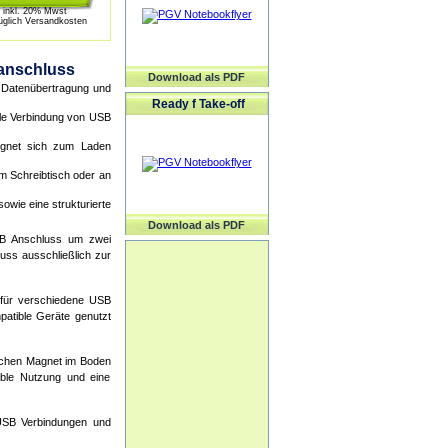
inkl. 20% Mwst
üglich Versandkosten
anschluss
Download als PDF
r Datenübertragung und
Ready f Take-off
bile Verbindung von USB
ignet sich zum Laden
em Schreibtisch oder an
owie eine strukturierte
Download als PDF
SB Anschluss um zwei
uss ausschließlich zur
g für verschiedene USB
patible Geräte genutzt
zlichen Magnet im Boden
ible Nutzung und eine
 USB Verbindungen und