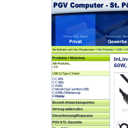
Sie befinden sich hier: Privatkunden >
Alle Produkte
>
USB
>
US
Produkte / Webshop
InLi
Alle Produkte...
60W,
USB
USB 3.2 Type-C Kabel
C-C St/St
C-C St/Bu
C-A St/St
C-MicroB (TypC auf Micro USB)
C-A St/Bu (Verlängerung)
C-Display
Bestell-/Abwicklungsinfos
Vertrag widerrufen
Dienstleistung/Reparatur
PGV KTL-Garantie