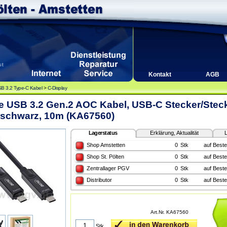
Kontakt
AGB
B 3.2 Type-C Kabel
>
C-Display
ne USB 3.2 Gen.2 AOC Kabel, USB-C Stecker/Stec
 schwarz, 10m (KA67560)
Lagerstatus
Erklärung, Aktualität
L
Shop Amstetten
0
Stk
auf Beste
Shop St. Pölten
0
Stk
auf Beste
Zentrallager PGV
0
Stk
auf Beste
Distributor
0
Stk
auf Beste
Art.Nr. KA67560
Stk