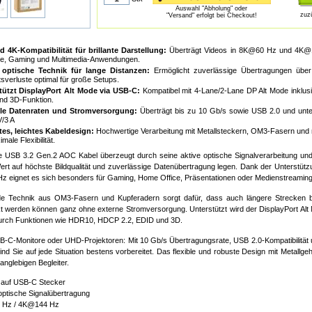
Auswahl "Abholung" oder
zuz
"Versand" erfolgt bei Checkout!
d 4K-Kompatibilität für brillante Darstellung:
Überträgt Videos in 8K@60 Hz und 4K@1
re, Gaming und Multimedia-Anwendungen.
 optische Technik für lange Distanzen:
Ermöglicht zuverlässige Übertragungen übe
tsverluste optimal für große Setups.
tützt DisplayPort Alt Mode via USB-C:
Kompatibel mit 4-Lane/2-Lane DP Alt Mode inklu
nd 3D-Funktion.
le Datenraten und Stromversorgung:
Überträgt bis zu 10 Gb/s sowie USB 2.0 und unte
V/3 A
es, leichtes Kabeldesign:
Hochwertige Verarbeitung mit Metallsteckern, OM3-Fasern und
male Flexibilität.
e USB 3.2 Gen.2 AOC Kabel überzeugt durch seine aktive optische Signalverarbeitung und i
 Wert auf höchste Bildqualität und zuverlässige Datenübertragung legen. Dank der Unterstü
 eignet es sich besonders für Gaming, Home Office, Präsentationen oder Medienstreaming in
de Technik aus OM3-Fasern und Kupferadern sorgt dafür, dass auch längere Strecken bi
t werden können ganz ohne externe Stromversorgung. Unterstützt wird der DisplayPort Alt
urch Funktionen wie HDR10, HDCP 2.2, EDID und 3D.
B-C-Monitore oder UHD-Projektoren: Mit 10 Gb/s Übertragungsrate, USB 2.0-Kompatibilität 
ind Sie auf jede Situation bestens vorbereitet. Das flexible und robuste Design mit Metall
anglebigen Begleiter.
auf USB-C Stecker
optische Signalübertragung
Hz / 4K@144 Hz