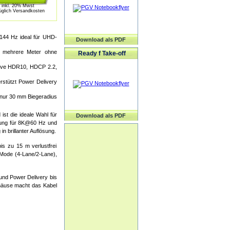
inkl. 20% Mwst
üglich Versandkosten
44 Hz ideal für UHD-
Download als PDF
r mehrere Meter ohne
Ready f Take-off
sive HDR10, HDCP 2.2,
rstützt Power Delivery
 nur 30 mm Biegeradius
st die ideale Wahl für
Download als PDF
tzung für 8K@60 Hz und
 brillanter Auflösung.
s zu 15 m verlustfrei
 Mode (4-Lane/2-Lane),
und Power Delivery bis
gehäuse macht das Kabel