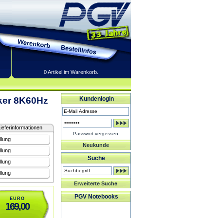
0 Artikel im Warenkorb.
ker 8K60Hz
Kundenlogin
ieferinformationen
Passwort vergessen
llung
Neukunde
llung
Suche
llung
llung
Erweiterte Suche
PGV Notebooks
EURO
169,00