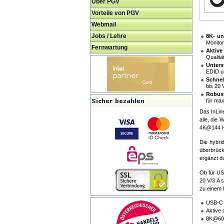
Über PGV
Vorteile von PGV
Webmail
Jobs / Lehre
8K- un
Monito
Fernwartung
Aktive
Qualitä
Unters
EDID u
Schnel
bis 20 
Robust
für maxi
Das InLin
alle, die
4K@144 Hz
Die hybri
überbrück
ergänzt d
Ob für US
20 V/3 A s
zu einem l
USB-C 
Aktive 
8K@60 