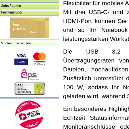
Flexibilität für mobiles
Jobs / Lehre
Mit drei USB-C- und 
Fernwartung
HDMI-Port können Sie 
und so Ihr Notebook
leistungsstarken Workst
Die USB 3.2 Gen.
Übertragungsraten vo
Dateien, hochauflös
Zusätzlich unterstützt
100 W, sodass Ihr No
geladen wird, während 
Ein besonderes Highlight
Echtzeit Statusinform
Monitoranschlüsse od