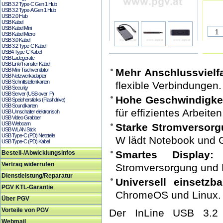
USB 3.2 Type-C Gen 1 Hub
USB 3.2 Type-A Gen 1 Hub
USB 2.0 Hub
USB Kabel
USB Kabel Mini
USB Kabel Micro
USB 3.0 Kabel
USB 3.2 Type-C Kabel
USB4 Type-C Kabel
USB Ladegeräte
USB Link/Transfer Kabel
USB Mini-Tischventilator
Mehr Anschlussvielfa
USB Netzwerkadapter
USB Schnittstellenkarten
flexible Verbindungen.
USB Security
USB Server (USB over IP)
Hohe Geschwindigkei
USB Speichersticks (Flashdrive)
USB Soundkarten
für effizientes Arbeiten
USB Umschalter elektronisch
USB Video Grabber
USB Webcam
Starke Stromversorg
USB WLAN Stick
USB Type-C (PD) Netzteile
W lädt Notebook und G
USB Type-C (PD) Kabel
Smartes Display:
E
Bestell-/Abwicklungsinfos
Vertrag widerrufen
Stromversorgung und 
Dienstleistung/Reparatur
Universell einsetzba
PGV KTL-Garantie
ChromeOS und Linux.
Über PGV
Vorteile von PGV
Der InLine USB 3.2
Webmail