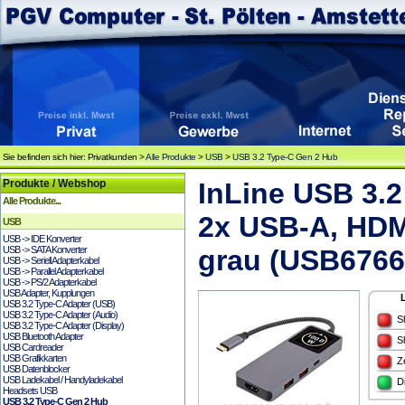
Sie befinden sich hier: Privatkunden >
Alle Produkte
>
USB
>
USB 3.2 Type-C Gen 2 Hub
Produkte / Webshop
InLine USB 3.2
Alle Produkte...
2x USB-A, HDMI
USB
USB -> IDE Konverter
USB -> SATA Konverter
grau (USB6766
USB -> Seriell Adapterkabel
USB -> Parallel Adapterkabel
USB -> PS/2 Adapterkabel
USB Adapter, Kupplungen
USB 3.2 Type-C Adapter (USB)
USB 3.2 Type-C Adapter (Audio)
S
USB 3.2 Type-C Adapter (Display)
USB Bluetooth Adapter
S
USB Cardreader
USB Grafikkarten
Z
USB Datenblocker
USB Ladekabel / Handyladekabel
D
Headsets USB
USB 3.2 Type-C Gen 2 Hub