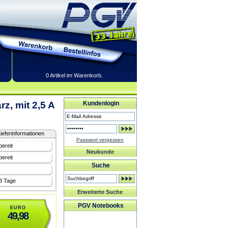
0 Artikel im Warenkorb.
z, mit 2,5 A
Kundenlogin
ieferinformationen
Passwort vergessen
bereit
Neukunde
bereit
Suche
-8 Tage
Erweiterte Suche
PGV Notebooks
EURO
49,98