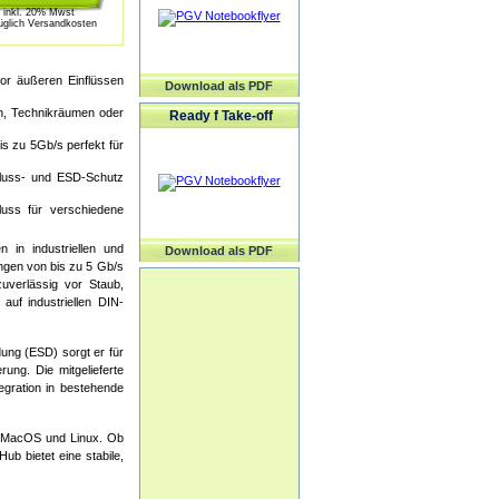
inkl. 20% Mwst
üglich Versandkosten
vor äußeren Einflüssen
Download als PDF
en, Technikräumen oder
Ready f Take-off
s zu 5Gb/s perfekt für
hluss- und ESD-Schutz
luss für verschiedene
 in industriellen und
Download als PDF
ngen von bis zu 5 Gb/s
zuverlässig vor Staub,
auf industriellen DIN-
ung (ESD) sorgt er für
ung. Die mitgelieferte
egration in bestehende
s, MacOS und Linux. Ob
b bietet eine stabile,