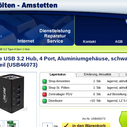
Kontakt
AGB
B 3.2 Type-A Gen 1 Hub
e USB 3.2 Hub, 4 Port, Aluminiumgehäuse, schwar
eil (USB46073)
Lagerstatus
Erklärung, Aktualität
L
Shop Amstetten
1
Stk
lagernd, abhol
Shop St. Pölten
1
Stk
lagernd, abhol
Zentrallager PGV
0
Stk
auf Bestellung
Distributor
>10
Stk
lagernd, LZ 5
Art.Nr. USB46073
Stk