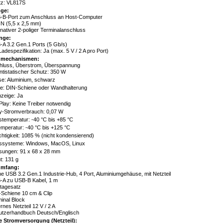
tz: VL817S
ge:
-B-Port zum Anschluss an Host-Computer
N (5,5 x 2,5 mm)
rnativer 2-poliger Terminalanschluss
nge:
A 3.2 Gen.1 Ports (5 Gb/s)
adespezifikation: Ja (max. 5 V / 2 A pro Port)
zmechanismen:
hluss, Überstrom, Überspannung
tistatischer Schutz: 350 W
e: Aluminium, schwarz
e: DIN-Schiene oder Wandhalterung
zeige: Ja
Play: Keine Treiber notwendig
y-Stromverbrauch: 0,07 W
stemperatur: -40 °C bis +85 °C
mperatur: -40 °C bis +125 °C
chtigkeit: 1085 % (nicht kondensierend)
bssysteme: Windows, MacOS, Linux
ungen: 91 x 68 x 28 mm
: 131 g
umfang:
ne USB 3.2 Gen.1 Industrie-Hub, 4 Port, Aluminiumgehäuse, mit Netzteil
-A zu USB-B Kabel, 1 m
tagesatz
-Schiene 10 cm & Clip
inal Block
rnes Netzteil 12 V / 2 A
utzerhandbuch Deutsch/Englisch
e Stromversorgung (Netzteil):