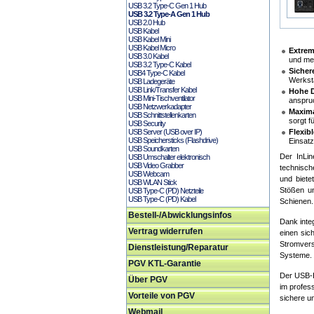
USB 3.2 Type-C Gen 1 Hub
USB 3.2 Type-A Gen 1 Hub
USB 2.0 Hub
USB Kabel
USB Kabel Mini
USB Kabel Micro
Extrem
USB 3.0 Kabel
und me
USB 3.2 Type-C Kabel
Sicher
USB4 Type-C Kabel
Werkstä
USB Ladegeräte
USB Link/Transfer Kabel
Hohe D
USB Mini-Tischventilator
anspru
USB Netzwerkadapter
Maxima
USB Schnittstellenkarten
sorgt f
USB Security
USB Server (USB over IP)
Flexib
USB Speichersticks (Flashdrive)
Einsatz
USB Soundkarten
Der InLin
USB Umschalter elektronisch
USB Video Grabber
technisch
USB Webcam
und biete
USB WLAN Stick
Stößen un
USB Type-C (PD) Netzteile
USB Type-C (PD) Kabel
Schienen.
Bestell-/Abwicklungsinfos
Dank inte
Vertrag widerrufen
einen sic
Stromvers
Dienstleistung/Reparatur
Systeme.
PGV KTL-Garantie
Der USB-H
Über PGV
im profes
Vorteile von PGV
sichere u
Webmail