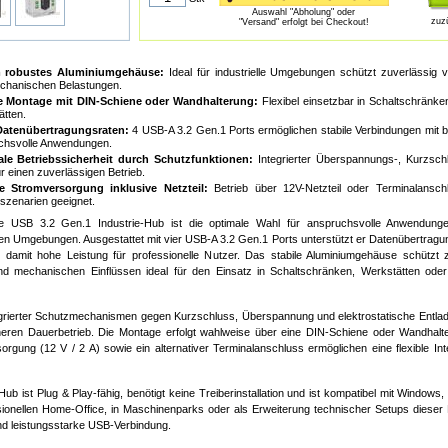
Auswahl "Abholung" oder
zuz
"Versand" erfolgt bei Checkout!
 robustes Aluminiumgehäuse:
Ideal für industrielle Umgebungen schützt zuverlässig 
chanischen Belastungen.
e Montage mit DIN-Schiene oder Wandhalterung:
Flexibel einsetzbar in Schaltschränk
tten.
atenübertragungsraten:
4 USB-A 3.2 Gen.1 Ports ermöglichen stabile Verbindungen mit bi
chsvolle Anwendungen.
le Betriebssicherheit durch Schutzfunktionen:
Integrierter Überspannungs-, Kurzsc
ür einen zuverlässigen Betrieb.
le Stromversorgung inklusive Netzteil:
Betrieb über 12V-Netzteil oder Terminalansch
szenarien geeignet.
e USB 3.2 Gen.1 Industrie-Hub ist die optimale Wahl für anspruchsvolle Anwendungen
en Umgebungen. Ausgestattet mit vier USB-A 3.2 Gen.1 Ports unterstützt er Datenübertragu
t damit hohe Leistung für professionelle Nutzer. Das stabile Aluminiumgehäuse schützt 
d mechanischen Einflüssen ideal für den Einsatz in Schaltschränken, Werkstätten oder 
grierter Schutzmechanismen gegen Kurzschluss, Überspannung und elektrostatische Entlad
heren Dauerbetrieb. Die Montage erfolgt wahlweise über eine DIN-Schiene oder Wandhalter
orgung (12 V / 2 A) sowie ein alternativer Terminalanschluss ermöglichen eine flexible Int
ub ist Plug & Play-fähig, benötigt keine Treiberinstallation und ist kompatibel mit Window
sionellen Home-Office, in Maschinenparks oder als Erweiterung technischer Setups dieser Hu
nd leistungsstarke USB-Verbindung.