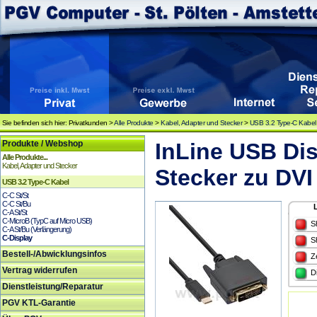
Sie befinden sich hier: Privatkunden >
Alle Produkte
>
Kabel, Adapter und Stecker
>
USB 3.2 Type-C Kabel
Produkte / Webshop
InLine USB Di
Alle Produkte...
Kabel, Adapter und Stecker
Stecker zu DVI
USB 3.2 Type-C Kabel
C-C St/St
C-C St/Bu
C-A St/St
C-MicroB (TypC auf Micro USB)
S
C-A St/Bu (Verlängerung)
C-Display
S
Bestell-/Abwicklungsinfos
Z
Vertrag widerrufen
D
Dienstleistung/Reparatur
PGV KTL-Garantie