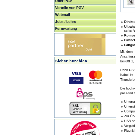
Über PGV
Vorteile von PGV
Webmail
Jobs / Lehre
Direkt
Ultrah
Fernwartung
scharfe
Kompat
Einfac
Langle
Mit dem 
Anschluss
bei 60Hz,
Dank USB 
Kabel ist
Thunderbo
Die hochw
passend f
Unterst
Unterst
Compute
Zur Übe
USB pow
Vergold
Plug & 