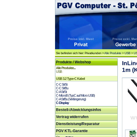
Sie befinden sich hier: Privatkunden >
Alle Produkte
>
USB
>
US
Produkte / Webshop
InLin
Alle Produkte...
1m (
USB
USB 3.2 Type-C Kabel
C-C St/St
C-C St/Bu
C-A St/St
C-MicroB (TypC auf Micro USB)
C-A St/Bu (Verlängerung)
C-Display
Bestell-/Abwicklungsinfos
Vertrag widerrufen
Dienstleistung/Reparatur
PGV KTL-Garantie