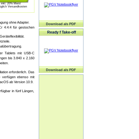
inkl. 20% Mwst
üglich Versandkosten
agung ohne Adapter.
Download als PDF
r 4:4:4 für gestochen
Ready f Take-off
äteflexibilität.
zteile.
nalübertragung.
er Tablets mit USB-C
ngen bis 3.840 x 2.160
eiten.
Download als PDF
ation erforderlich. Das
de verfügen ebenso mit
acOS ab Version 10.9.
fügbar in fünf Längen,