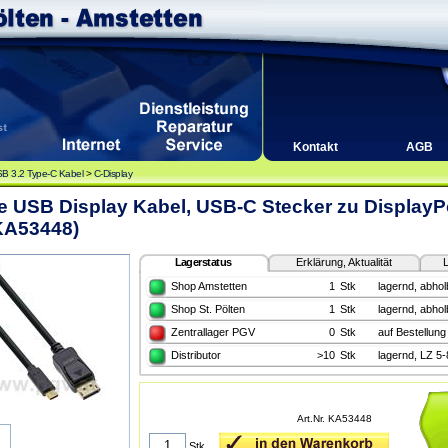
Kontakt
AGB
B 3.2 Type-C Kabel
>
C-Display
e USB Display Kabel, USB-C Stecker zu DisplayPo
KA53448)
Lagerstatus
Erklärung, Aktualität
L
Shop Amstetten
1
Stk
lagernd, abhol
Shop St. Pölten
1
Stk
lagernd, abhol
Zentrallager PGV
0
Stk
auf Bestellung
Distributor
>10
Stk
lagernd, LZ 5
Art.Nr. KA53448
Stk