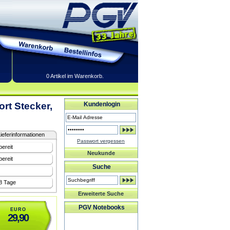
0 Artikel im Warenkorb.
rt Stecker,
Kundenlogin
ieferinformationen
Passwort vergessen
bereit
Neukunde
bereit
Suche
-8 Tage
Erweiterte Suche
PGV Notebooks
EURO
29,90