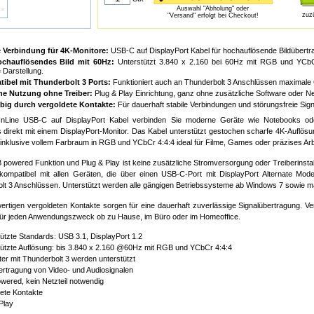
Auswahl "Abholung" oder
zuz
"Versand" erfolgt bei Checkout!
e Verbindung für 4K-Monitore:
USB-C auf DisplayPort Kabel für hochauflösende Bildübertr
ochauflösendes Bild mit 60Hz:
Unterstützt 3.840 x 2.160 bei 60Hz mit RGB und YCbC
 Darstellung.
ibel mit Thunderbolt 3 Ports:
Funktioniert auch an Thunderbolt 3 Anschlüssen maximale Ger
he Nutzung ohne Treiber:
Plug & Play Einrichtung, ganz ohne zusätzliche Software oder Net
big durch vergoldete Kontakte:
Für dauerhaft stabile Verbindungen und störungsfreie Sig
InLine USB-C auf DisplayPort Kabel verbinden Sie moderne Geräte wie Notebooks od
 direkt mit einem DisplayPort-Monitor. Das Kabel unterstützt gestochen scharfe 4K-Auflösu
 inklusive vollem Farbraum in RGB und YCbCr 4:4:4 ideal für Filme, Games oder präzises Arb
powered Funktion und Plug & Play ist keine zusätzliche Stromversorgung oder Treiberinstall
 kompatibel mit allen Geräten, die über einen USB-C-Port mit DisplayPort Alternate Mo
lt 3 Anschlüssen. Unterstützt werden alle gängigen Betriebssysteme ab Windows 7 sowie m
ertigen vergoldeten Kontakte sorgen für eine dauerhaft zuverlässige Signalübertragung. Ver
ür jeden Anwendungszweck ob zu Hause, im Büro oder im Homeoffice.
ützte Standards: USB 3.1, DisplayPort 1.2
ützte Auflösung: bis 3.840 x 2.160 @60Hz mit RGB und YCbCr 4:4:4
r mit Thunderbolt 3 werden unterstützt
rtragung von Video- und Audiosignalen
ered, kein Netzteil notwendig
ete Kontakte
Play