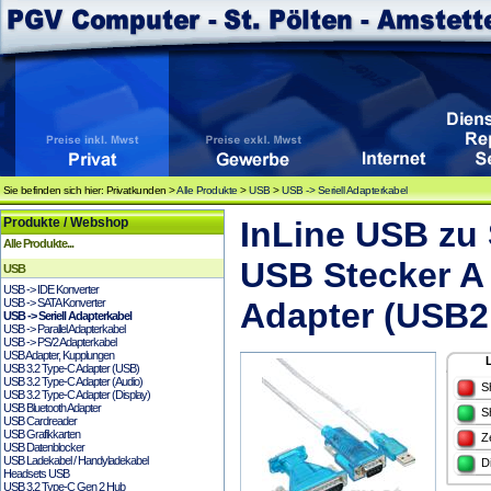
Sie befinden sich hier: Privatkunden >
Alle Produkte
>
USB
>
USB -> Seriell Adapterkabel
Produkte / Webshop
InLine USB zu 
Alle Produkte...
USB Stecker A 
USB
USB -> IDE Konverter
USB -> SATA Konverter
Adapter (USB2
USB -> Seriell Adapterkabel
USB -> Parallel Adapterkabel
USB -> PS/2 Adapterkabel
USB Adapter, Kupplungen
USB 3.2 Type-C Adapter (USB)
USB 3.2 Type-C Adapter (Audio)
S
USB 3.2 Type-C Adapter (Display)
USB Bluetooth Adapter
S
USB Cardreader
USB Grafikkarten
Z
USB Datenblocker
USB Ladekabel / Handyladekabel
D
Headsets USB
USB 3.2 Type-C Gen 2 Hub