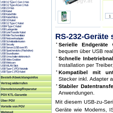
USB 3.2 Type-C Gen 1 Hub
USB 3.2 Type-A Gen 1 Hub
USB 2.0 Hub
USB Kabel
USB Kabel Mini
USB Kabel Micro
USB 3.0 Kabel
USB 3.2 Type-C Kabel
USB4 Type-C Kabel
USB Ladegeräte
USB Link/Transfer Kabel
RS-232-Geräte 
USB Mini-Tischventilator
USB Netzwerkadapter
USB Schnittstellenkarten
Serielle Endgeräte 
USB Security
USB Server (USB over IP)
bequem über USB reali
USB Speichersticks (Flashdrive)
USB Soundkarten
USB Umschalter elektronisch
Schnelle Inbetriebnah
USB Video Grabber
USB Webcam
Installation per Treiber
USB WLAN Stick
USB Type-C (PD) Netzteile
Kompatibel mit unt
USB Type-C (PD) Kabel
Bestell-/Abwicklungsinfos
Stecker inkl. Adapter a
Vertrag widerrufen
Stabiler Datentransfe
Dienstleistung/Reparatur
Anwendungen.
PGV KTL-Garantie
Über PGV
Mit diesem USB-zu-Seri
Vorteile von PGV
Geräte wie Modems, I
Webmail