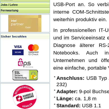
USB-Port an. So verb
Jobs / Lehre
Fernwartung
interne COM-Schnittst
weiterhin produktiv ein.
In professionellen IT-
und im Serviceeinsatz 
Diagnose älterer RS-
Notebooks. Auch in
Unternehmen und öffen
eine einfache, portabl
Anschluss:
USB Typ A
232)
Adapter:
9-pol Buchse
Länge:
ca. 1,8 m
Standard:
USB 1.1