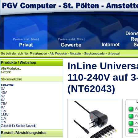
Sie befinden sich hier: Privatkunden >
Alle Produkte
>
Netzteile
>
Steckernetzteile
>
Universal
Produkte / Webshop
InLine Univers
Alle Produkte...
Netzteile
110-240V auf 
Steckernetzteile
Universal
(NT62043)
3V
4.5V
5V
6V
7.5V
9V
S
12V
13.5V
S
15V
16V
Z
Zubehör für Stecker Netzteile
D
Bestell-/Abwicklungsinfos