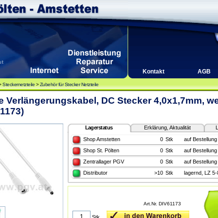
Kontakt
AGB
>
Steckernetzteile
>
Zubehör für Stecker Netzteile
e Verlängerungskabel, DC Stecker 4,0x1,7mm, we
1173)
Lagerstatus
Erklärung, Aktualität
L
Shop Amstetten
0
Stk
auf Bestellung
Shop St. Pölten
0
Stk
auf Bestellung
Zentrallager PGV
0
Stk
auf Bestellung
Distributor
>10
Stk
lagernd, LZ 5
Art.Nr. DIV61173
Stk