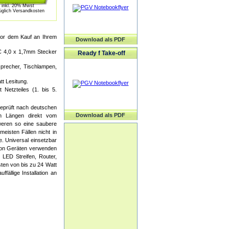
inkl. 20% Mwst
üglich Versandkosten
vor dem Kauf an Ihrem
Download als PDF
C 4,0 x 1,7mm Stecker
Ready f Take-off
precher, Tischlampen,
t Lesitung.
tzteiles (1. bis 5.
geprüft nach deutschen
Download als PDF
en Längen direkt vom
hweren so eine saubere
eisten Fällen nicht in
e. Universal einsetzbar
 von Geräten verwenden
LED Streifen, Router,
sten von bis zu 24 Watt
fällige Installation an