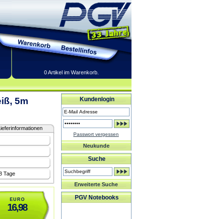
0 Artikel im Warenkorb.
iß, 5m
Kundenlogin
ieferinformationen
Passwort vergessen
Neukunde
Suche
-8 Tage
Erweiterte Suche
PGV Notebooks
EURO
16,98