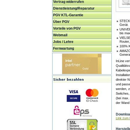
Vertrag widerrufen
Dienstleistung/Reparatur
PGV KTL-Garantie
STECKE
Über PGV
Gerät.
Vorteile von PGV
UNIVER
bis max
Webmail
VIELSE
Jobs / Lehre
Router,
100% KU
Fernwartung
AMAZON
Genera
InLine ve
Qualität
Kabelexpe
Installat
direkter 
und passe
werden, z
Switches,
(bei max. 
der Wand i
Download
Link zum H
Herstell