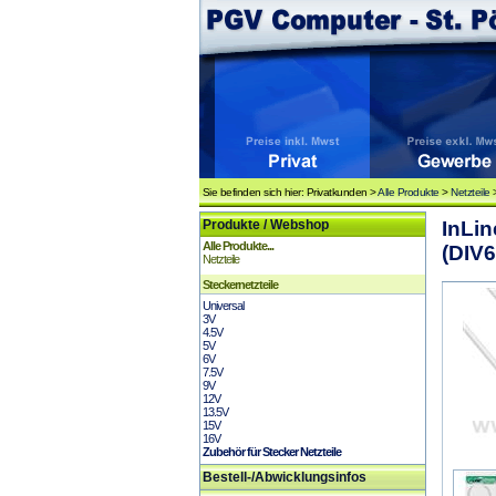
Sie befinden sich hier: Privatkunden >
Alle Produkte
>
Netzteile
Produkte / Webshop
InLin
Alle Produkte...
(DIV6
Netzteile
Steckernetzteile
Universal
3V
4.5V
5V
6V
7.5V
9V
12V
13.5V
15V
16V
Zubehör für Stecker Netzteile
Bestell-/Abwicklungsinfos