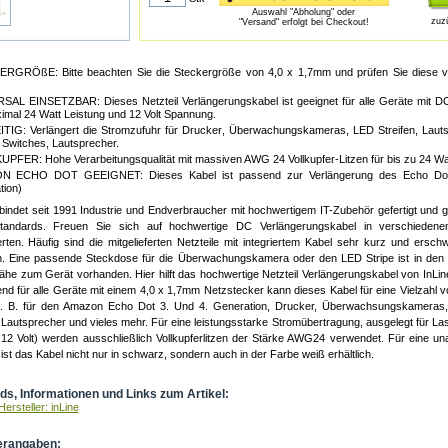
Auswahl "Abholung" oder
zuz
"Versand" erfolgt bei Checkout!
RGRÖßE: Bitte beachten Sie die Steckergröße von 4,0 x 1,7mm und prüfen Sie diese 
SAL EINSETZBAR: Dieses Netzteil Verlängerungskabel ist geeignet für alle Geräte mit D
imal 24 Watt Leistung und 12 Volt Spannung.
ITIG: Verlängert die Stromzufuhr für Drucker, Überwachungskameras, LED Streifen, Lauts
 Switches, Lautsprecher.
PFER: Hohe Verarbeitungsqualität mit massiven AWG 24 Vollkupfer-Litzen für bis zu 24 Wat
 ECHO DOT GEEIGNET: Dieses Kabel ist passend zur Verlängerung des Echo Dot Ne
tion)
rbindet seit 1991 Industrie und Endverbraucher mit hochwertigem IT-Zubehör gefertigt und 
sstandards. Freuen Sie sich auf hochwertige DC Verlängerungskabel in verschieden
rten. Häufig sind die mitgelieferten Netzteile mit integriertem Kabel sehr kurz und ersc
ion. Eine passende Steckdose für die Überwachungskamera oder den LED Stripe ist in den m
Nähe zum Gerät vorhanden. Hier hilft das hochwertige Netzteil Verlängerungskabel von InLin
nd für alle Geräte mit einem 4,0 x 1,7mm Netzstecker kann dieses Kabel für eine Vielzahl
. B. für den Amazon Echo Dot 3. Und 4. Generation, Drucker, Überwachsungskameras, 
 Lautsprecher und vieles mehr. Für eine leistungsstarke Stromübertragung, ausgelegt für La
12 Volt) werden ausschließlich Vollkupferlitzen der Stärke AWG24 verwendet. Für eine unauf
st das Kabel nicht nur in schwarz, sondern auch in der Farbe weiß erhältlich.
s, Informationen und Links zum Artikel:
ersteller: inLine
erangaben: