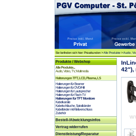
Sie befinden sich hier: Privatkunden >
Alle Produkte
>
Audio, Vi
Produkte / Webshop
InLin
Alle Produkte...
42"),
Audio, Video, TV, Multimedia
Halterungen TFT, LCD, Plasma, LS
Halterungen für Beamer
Halterungen für DVD/Hifi
Halterungen für Lautsprecher
Halterungen für Flach-TV
Halterungen für TFT Monitore
Kabelkanäle
Kabelschläuche, Spiralbänder
Kabelbinder mit Klettverschluss
Zubehör
Bestell-/Abwicklungsinfos
Vertrag widerrufen
Dienstleistung/Reparatur