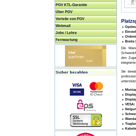
PGV KTL-Garantie
Über PGV
Vorteile von PGV
Platz
Webmail
Optima
Einste
Jobs / Lehre
Ordent
Fernwartung
Breite 
Die Wand
Schwenkfu
den Zugan
integriert
Sie bewä
professi
unterstütz
Montag
Displa
Displa
VESA:
Neigu
Schwe
Wanda
Traglas
Kabel