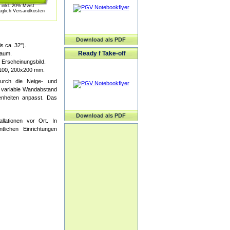
inkl. 20% Mwst
üglich Versandkosten
Download als PDF
s ca. 32").
Ready f Take-off
Raum.
 Erscheinungsbild.
x100, 200x200 mm.
Durch die Neige- und
r variable Wandabstand
enheiten anpasst. Das
Download als PDF
lationen vor Ort. In
lichen Einrichtungen