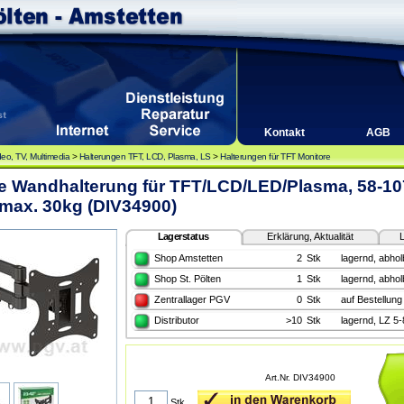
Kontakt
AGB
deo, TV, Multimedia
>
Halterungen TFT, LCD, Plasma, LS
>
Halterungen für TFT Monitore
e Wandhalterung für TFT/LCD/LED/Plasma, 58-10
 max. 30kg (DIV34900)
Lagerstatus
Erklärung, Aktualität
L
Shop Amstetten
2
Stk
lagernd, abhol
Shop St. Pölten
1
Stk
lagernd, abhol
Zentrallager PGV
0
Stk
auf Bestellung
Distributor
>10
Stk
lagernd, LZ 5
Art.Nr. DIV34900
Stk