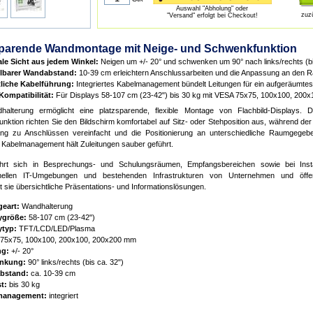
Auswahl "Abholung" oder
zuz
"Versand" erfolgt bei Checkout!
sparende Wandmontage mit Neige- und Schwenkfunktion
le Sicht aus jedem Winkel:
Neigen um +/- 20° und schwenken um 90° nach links/rechts (bi
llbarer Wandabstand:
10-39 cm erleichtern Anschlussarbeiten und die Anpassung an den 
liche Kabelführung:
Integriertes Kabelmanagement bündelt Leitungen für ein aufgeräumtes
Kompatibilität:
Für Displays 58-107 cm (23-42") bis 30 kg mit VESA 75x75, 100x100, 200
halterung ermöglicht eine platzsparende, flexible Montage von Flachbild-Displays. 
nktion richten Sie den Bildschirm komfortabel auf Sitz- oder Stehposition aus, während de
g zu Anschlüssen vereinfacht und die Positionierung an unterschiedliche Raumgegeb
e Kabelmanagement hält Zuleitungen sauber geführt.
hrt sich in Besprechungs- und Schulungsräumen, Empfangsbereichen sowie bei Instal
onellen IT-Umgebungen und bestehenden Infrastrukturen von Unternehmen und öffent
t sie übersichtliche Präsentations- und Informationslösungen.
eart:
Wandhalterung
ygröße:
58-107 cm (23-42")
ytyp:
TFT/LCD/LED/Plasma
75x75, 100x100, 200x100, 200x200 mm
ng:
+/- 20°
nkung:
90° links/rechts (bis ca. 32")
bstand:
ca. 10-39 cm
t:
bis 30 kg
management:
integriert