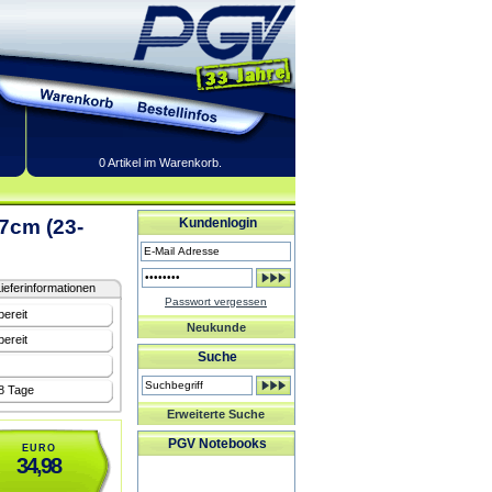
0 Artikel im Warenkorb.
7cm (23-
Kundenlogin
ieferinformationen
Passwort vergessen
bereit
Neukunde
bereit
Suche
-8 Tage
Erweiterte Suche
PGV Notebooks
EURO
34,98