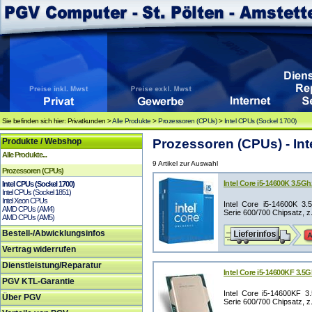
Sie befinden sich hier: Privatkunden >
Alle Produkte
>
Prozessoren (CPUs)
>
Intel CPUs (Sockel 1700)
Produkte / Webshop
Prozessoren (CPUs) - Int
Alle Produkte...
9 Artikel zur Auswahl
Prozessoren (CPUs)
Intel Core i5-14600K 3.5
Intel CPUs (Sockel 1700)
Intel CPUs (Sockel 1851)
Intel Xeon CPUs
Intel Core i5-14600K 3.
AMD CPUs (AM4)
Serie 600/700 Chipsatz, z
AMD CPUs (AM5)
Bestell-/Abwicklungsinfos
Vertrag widerrufen
Dienstleistung/Reparatur
Intel Core i5-14600KF 3.5
PGV KTL-Garantie
Intel Core i5-14600KF 3
Über PGV
Serie 600/700 Chipsatz, z