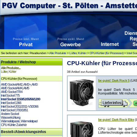
Sie befinden sich hier: Privatkunden >
Alle Produkte
>
Lüfter, Kühler
>
CPU-Kühler (für Prozessor)
>
Intel S
Produkte / Webshop
CPU-Kühler (für Prozesso
Alle Produkte...
Lüfter, Kühler
38 Artikel zur Auswahl
CPU-Kühler (für Prozessor)
be quiet! Dark Rock 5
(LK6
AMD Sockel AM2, AM2+, AM3
AMD Sockel AM4, AM5
be quiet! Dark Rock 5 
AMD Sockel TR4
Kompatibilität. Mit mühelose
Intel Sockel 775
Intel Sockel 1150/51/55/56/1200
Intel Sockel 1366
Intel Sockel 2011/2011-V3/2066
Intel Sockel 1700/1851
Andere Sockel
Wasserkühlung
be quiet! Dark Rock Elite
(
Wärmeleitpaste, Wärmeleitpad
CPU-Kühler Zubehör
CPU Lüfter be quiet! 
Bestell-/Abwicklungsinfos
Lüftertechnologie eine beis