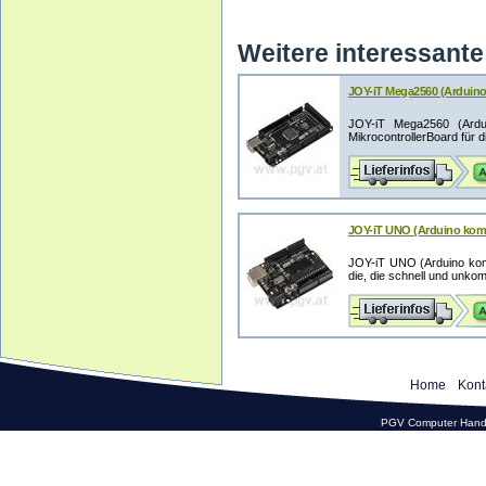
Weitere interessante 
JOY-iT Mega2560 (Arduino 
JOY-iT Mega2560 (Ardui
MikrocontrollerBoard für di
JOY-iT UNO (Arduino kompa
JOY-iT UNO (Arduino kompi
die, die schnell und unkompl
Home
Kont
PGV Computer Hande