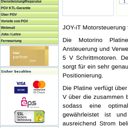
Dienstleistung/Reparatur
PGV KTL-Garantie
Über PGV
Vorteile von PGV
JOY-iT Motorsteuerung 
Webmail
Jobs / Lehre
Die Motorino Platin
Fernwartung
Ansteuerung und Verwe
5 V Schrittmotoren. D
sorgt für ein sehr gen
Positionierung.
Die Platine verfügt übe
V über die zusammen b
sodass eine optima
gewährleistet ist u
ausreichend Strom bel