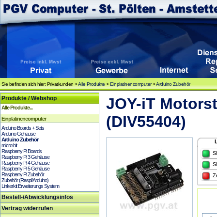
Sie befinden sich hier: Privatkunden >
Alle Produkte
>
Einplatinencomputer
>
Arduino Zubehör
Produkte / Webshop
JOY-iT Motors
Alle Produkte...
(DIV55404)
Einplatinencomputer
Arduino Boards + Sets
Arduino Gehäuse
Arduino Zubehör
micro:bit
Raspberry Pi Boards
S
Raspberry Pi 3 Gehäuse
Raspberry Pi 4 Gehäuse
S
Raspberry Pi 5 Gehäuse
Raspberry Pi Zubehör
Z
Zubehör (Raspi/Arduino)
Linkerkit Erweiterungs System
Bestell-/Abwicklungsinfos
Vertrag widerrufen