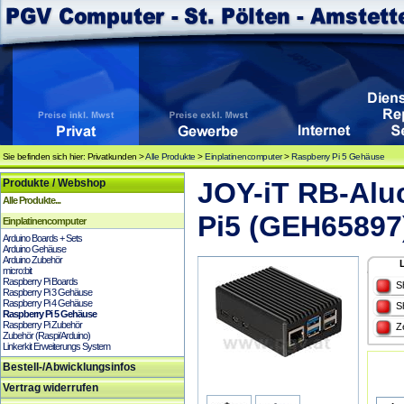
Sie befinden sich hier: Privatkunden >
Alle Produkte
>
Einplatinencomputer
>
Raspberry Pi 5 Gehäuse
Produkte / Webshop
JOY-iT RB-Alu
Alle Produkte...
Pi5 (GEH65897
Einplatinencomputer
Arduino Boards + Sets
Arduino Gehäuse
Arduino Zubehör
micro:bit
Raspberry Pi Boards
S
Raspberry Pi 3 Gehäuse
Raspberry Pi 4 Gehäuse
S
Raspberry Pi 5 Gehäuse
Raspberry Pi Zubehör
Z
Zubehör (Raspi/Arduino)
Linkerkit Erweiterungs System
Bestell-/Abwicklungsinfos
Vertrag widerrufen