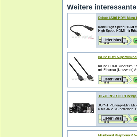
Weitere interessante 
Delock 65391 HDMI Micro
Kabel High Speed HDMI m
High Speed HDMI mit Ethe
InLine HDMI Superslim Kab
InLine HDMI Superslim Ka
mit Ethernet (Netzwerk)Ve
JOY-iT RB-PE01 PiEnergy-
JOY-iT PiEnergy-Mini Mit
6 bis 36 V DC betreiben. 
Mainboard Raspberry Pi 5