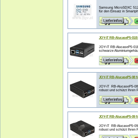
Samsung MicroSDXC 512GB
für den Einsatz in Smartph
JOY-iT RB-AlucaseP5-01B 
JOY-iT RB-AlucaseP5-01B 
schwarze Aluminiumgehäus
JOY-iT RB-AlucaseP5-08 fü
JOY-iT RB-AlucaseP5-08 
robust und schützt Ihren R
JOY-iT RB-AlucaseP5-09 fü
JOY-iT RB-AlucaseP5-09 
robust und schützt Ihren R