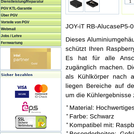
Dienstleistung/Reparatur
PGV KTL-Garantie
Über PGV
Vorteile von PGV
JOY-iT RB-AlucaseP5-08
Webmail
Jobs / Lehre
Dieses Aluminiumgehäus
Fernwartung
schützt Ihren Raspberr
Es hat für alle Ans
zugänglich machen. Di
als Kühlkörper nach
liegen Bereiche auf d
um die Kühlergebnisse
Material: Hochwertig
Farbe: Schwarz
Kompatibel mit: Raspb
Besonderheiten: Gefr