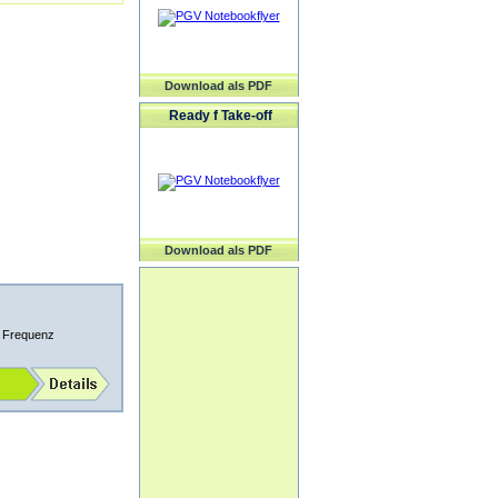
Download als PDF
Ready f Take-off
Download als PDF
z Frequenz