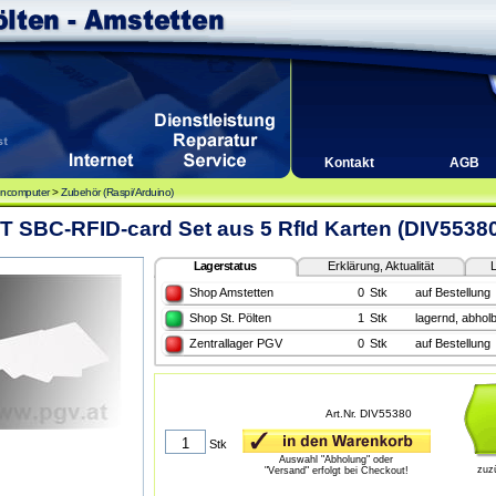
Kontakt
AGB
encomputer
>
Zubehör (Raspi/Arduino)
T SBC-RFID-card Set aus 5 RfId Karten (DIV55380
Lagerstatus
Erklärung, Aktualität
L
Shop Amstetten
0
Stk
auf Bestellung
Shop St. Pölten
1
Stk
lagernd, abholb
Zentrallager PGV
0
Stk
auf Bestellung
Art.Nr. DIV55380
Stk
Auswahl "Abholung" oder
zuz
"Versand" erfolgt bei Checkout!