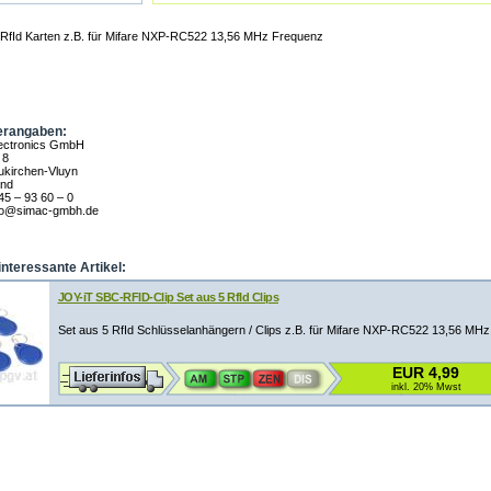
 RfId Karten z.B. für Mifare NXP-RC522 13,56 MHz Frequenz
erangaben:
ectronics GmbH
 8
kirchen-Vluyn
and
 45 – 93 60 – 0
nfo@simac-gmbh.de
interessante Artikel:
JOY-iT SBC-RFID-Clip Set aus 5 RfId Clips
Set aus 5 RfId Schlüsselanhängern / Clips z.B. für Mifare NXP-RC522 13,56 MH
EUR 4,99
inkl. 20% Mwst