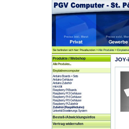
Sie befinden sich hier: Privatkunden >
Alle Produkte
>
Einplatin
Produkte / Webshop
JOY-i
Alle Produkte...
Einplatinencomputer
Arduino Boards + Sets
Arduino Gehäuse
Arduino Zubehör
micro:bit
Raspberry Pi Boards
Raspberry Pi 3 Gehäuse
Raspberry Pi 4 Gehäuse
Raspberry Pi 5 Gehäuse
Raspberry Pi Zubehör
Zubehör (Raspi/Arduino)
Linkerkit Erweiterungs System
Bestell-/Abwicklungsinfos
Vertrag widerrufen