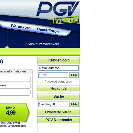
0 Artikel im Warenkorb.
)
Kundenlogin
ieferinformationen
Passwort vergessen
ereit
Neukunde
Suche
EURO
4,99
Erweiterte Suche
PGV Notebooks
inkl. 20% Mwst
üglich Versandkosten