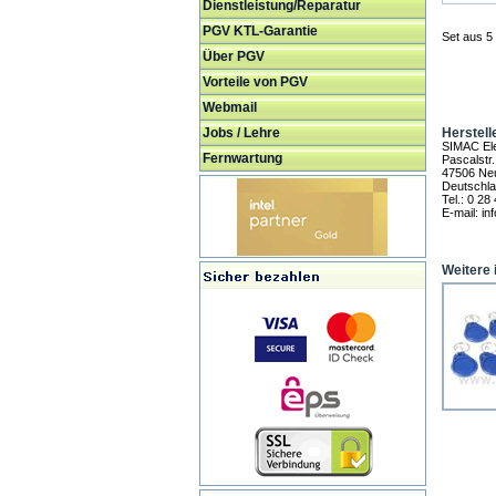
Dienstleistung/Reparatur
PGV KTL-Garantie
Set aus 5
Über PGV
Vorteile von PGV
Webmail
Jobs / Lehre
Herstell
SIMAC El
Fernwartung
Pascalstr.
47506 Neu
Deutschl
Tel.: 0 28
E-mail: i
Weitere 