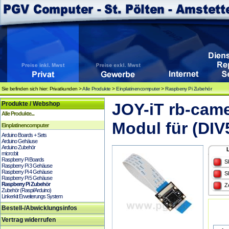
Sie befinden sich hier: Privatkunden >
Alle Produkte
>
Einplatinencomputer
>
Raspberry Pi Zubehör
Produkte / Webshop
JOY-iT rb-cam
Alle Produkte...
Modul für (DIV
Einplatinencomputer
Arduino Boards + Sets
Arduino Gehäuse
Arduino Zubehör
micro:bit
Raspberry Pi Boards
S
Raspberry Pi 3 Gehäuse
Raspberry Pi 4 Gehäuse
S
Raspberry Pi 5 Gehäuse
Raspberry Pi Zubehör
Z
Zubehör (Raspi/Arduino)
Linkerkit Erweiterungs System
Bestell-/Abwicklungsinfos
Vertrag widerrufen