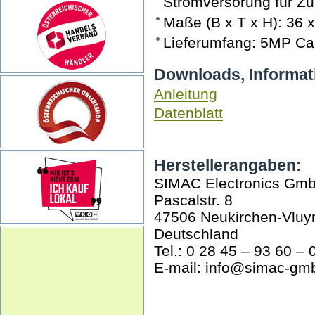
Stromversorung für Zu
Maße (B x T x H): 36 
Lieferumfang: 5MP Ca
Downloads, Informat
Anleitung
Datenblatt
Herstellerangaben:
SIMAC Electronics Gm
Pascalstr. 8
47506 Neukirchen-Vluy
Deutschland
Tel.: 0 28 45 – 93 60 – 
E-mail: info@simac-gm