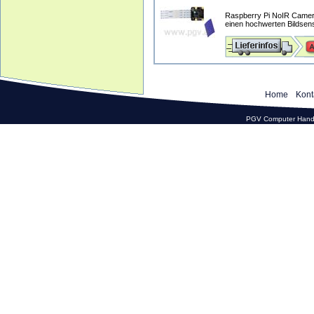
Raspberry Pi NoIR Camer
einen hochwerten Bildsens
Home
Kont
PGV Computer Hande