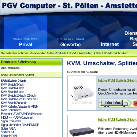
Sie befinden sich hier: Privatkunden >
Alle Produkte
>
KVM, Umschalter, Splitter
>
KVM Switch 2-fach
Produkte / Webshop
KVM, Umschalter, Splitte
Alle Produkte...
50 Artikel zur Auswahl
KVM, Umschalter, Splitter
InLine KVM Switch, 2-fach,
KVM Switch 2-fach
KVM Switch 3-fach
KVM Switch 4-fach
Dieser Umschalter ist ei
KVM Switch 8-fach
QuickSwitch-Taste zur Fer
KVM Switch 16-fach, 32-fach
KVM Switch over IP / over NET
KVM Switch Zubehör
KVM Kabel u. Adapter für ATEN
KVM Kabelsätze
Extender VGA/DVI/HDMI/Konsole
HDMI <--> VGA Konverter
InLine KVM Switch, 2-fach
Signal Converter
Signal Verstärker DVI/HDMI/DP
Splitter VGA
Effiziente Steuerung zwe
Splitter DVI
über zwei HDMI-Monitore 
Splitter HDMI