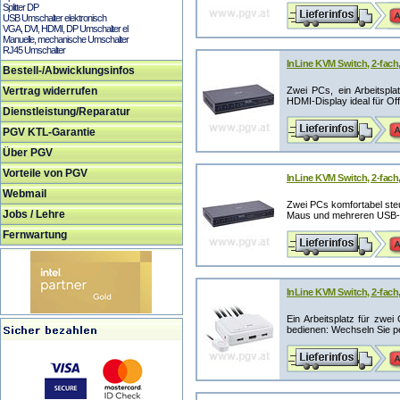
Splitter DP
USB Umschalter elektronisch
VGA, DVI, HDMI, DP Umschalter el
Manuelle, mechanische Umschalter
RJ45 Umschalter
InLine KVM Switch, 2-fach
Bestell-/Abwicklungsinfos
Vertrag widerrufen
Zwei PCs, ein Arbeitspl
HDMI-Display ideal für Offi
Dienstleistung/Reparatur
PGV KTL-Garantie
Über PGV
Vorteile von PGV
InLine KVM Switch, 2-fach
Webmail
Zwei PCs komfortabel steue
Jobs / Lehre
Maus und mehreren USB-Ge
Fernwartung
InLine KVM Switch, 2-fach
Ein Arbeitsplatz für zwe
bedienen: Wechseln Sie p