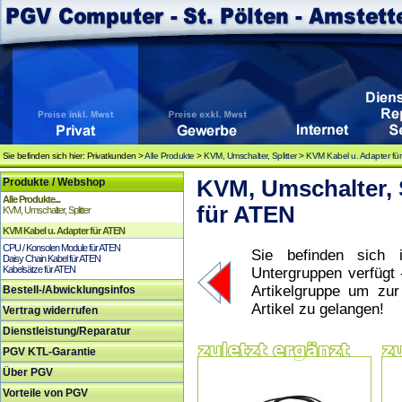
Sie befinden sich hier: Privatkunden >
Alle Produkte
>
KVM, Umschalter, Splitter
>
KVM Kabel u. Adapter fü
Produkte / Webshop
KVM, Umschalter, S
Alle Produkte...
für ATEN
KVM, Umschalter, Splitter
KVM Kabel u. Adapter für ATEN
CPU / Konsolen Module für ATEN
Sie befinden sich i
Daisy Chain Kabel für ATEN
Kabelsätze für ATEN
Untergruppen verfügt 
Artikelgruppe um zu
Bestell-/Abwicklungsinfos
Artikel zu gelangen!
Vertrag widerrufen
Dienstleistung/Reparatur
PGV KTL-Garantie
Über PGV
Vorteile von PGV