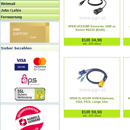
Webmail
Jobs / Lehre
Fernwartung
ATEN UC232BF Konverter USB zu
Seriell RS232 (RJ45) ...
EUR 34,98
inkl. 20% Mwst
ATEN 2L-5210P KVM Kabelsatz,
A
VGA, PS/2, Länge 10m
EUR 59,98
inkl. 20% Mwst