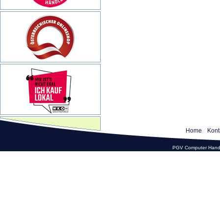
Home
Kont
PGV Computer Hande